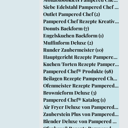
Siebe Edelstahl Pampered Chef
(1)
1 B
Outlet Pampered Chef
(2)
2 Beiträge
pered Chef
Pampered Chef Rezepte Kreativ Team
Donuts Backform
(7)
7 Beiträge
Engelskuchen Backform
(1)
1 Beitrag
rm
Muffinform Deluxe
(2)
2 Beiträge
Runder Zaubermeister
(10)
10 Beiträg
Hauptgericht Rezepte Pampered Chef®
Kuchen/Torten Rezepte Pampered Chef
Pampered Chef® Produkte
(98)
98 Bei
Beilagen Rezepte Pampered Chef®
(33
Ofenmeister Rezepte Pampered Chef®
Brownieform Deluxe
(3)
3 Beiträge
Pampered Chef® Katalog
(1)
1 Beitrag
Air Fryer Deluxe von Pampered Chef
Zauberstein Plus von Pampered Chef
Blender Deluxe von Pampered Chef
(1