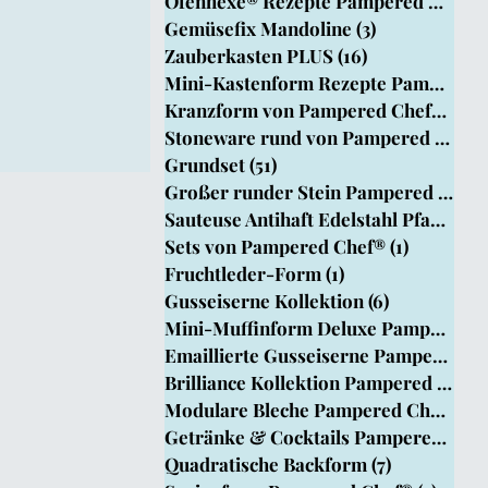
Ofenhexe® Rezepte Pampered Chef
(4
Chef
Gemüsefix Mandoline
(3)
3 Beiträge
Zauberkasten PLUS
(16)
16 Beiträge
Mini-Kastenform Rezepte Pampered Ch
Kranzform von Pampered Chef®
(15)
1
Stoneware rund von Pampered Chef®
Grundset
(51)
51 Beiträge
Großer runder Stein Pampered Chef®
Sauteuse Antihaft Edelstahl Pfanne
(8)
Sets von Pampered Chef®
(1)
1 Beitrag
Fruchtleder-Form
(1)
1 Beitrag
Gusseiserne Kollektion
(6)
6 Beiträge
Mini-Muffinform Deluxe PamperedChef
Emaillierte Gusseiserne Pamperedche
Brilliance Kollektion Pampered Chef
Modulare Bleche Pampered Chef®
(1)
Getränke & Cocktails Pampered Chef
Quadratische Backform
(7)
7 Beiträge