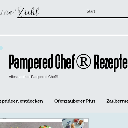
Start
Pampered Chef® Rezepte
Alles rund um Pampered Chef®
eptideen entdecken
Ofenzauberer Plus
Zaubermei
WürzFreunde Pampered Chef®
Mini-Kuchen Form