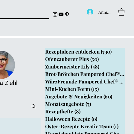
Anmelden
Rezeptideen entdecken
(730)
730 Beitr
Ofenzauberer Plus
(50)
50 Beiträge
Zaubermeister Lily
(58)
58 Beiträge
Brot/Brötchen Pampered Chef®
(199)
1
WürzFreunde Pampered Chef®
(4)
4 B
a Ziehl
Mini-Kuchen Form
(15)
15 Beiträge
Angebote & Neuigkeiten
(60)
60 Beitr
Monatsangebote
(7)
7 Beiträge
Rezepthefte
(8)
8 Beiträge
Halloween Rezepte
(0)
0 Beiträge
Oster-Rezepte Kreativ Team
(1)
1 Beit
epthefte
Monatsbooklets Pampered Chef
(1)
1 B