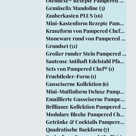
Ofenhexe® Rezepte Pampered Chef
(4
Chef
Gemüsefix Mandoline
(3)
3 Beiträge
Zauberkasten PLUS
(16)
16 Beiträge
Mini-Kastenform Rezepte Pampered Ch
Kranzform von Pampered Chef®
(15)
1
Stoneware rund von Pampered Chef®
Grundset
(51)
51 Beiträge
Großer runder Stein Pampered Chef®
Sauteuse Antihaft Edelstahl Pfanne
(8)
Sets von Pampered Chef®
(1)
1 Beitrag
Fruchtleder-Form
(1)
1 Beitrag
Gusseiserne Kollektion
(6)
6 Beiträge
Mini-Muffinform Deluxe PamperedChef
Emaillierte Gusseiserne Pamperedche
Brilliance Kollektion Pampered Chef
Modulare Bleche Pampered Chef®
(1)
Getränke & Cocktails Pampered Chef
Quadratische Backform
(7)
7 Beiträge