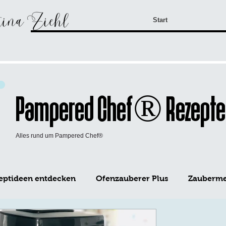
Start
Pampered Chef® Rezepte
Alles rund um Pampered Chef®
eptideen entdecken
Ofenzauberer Plus
Zaubermei
WürzFreunde Pampered Chef®
Mini-Kuchen Form