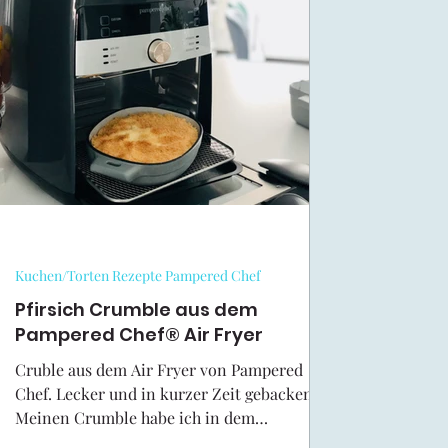
Halloween Rezepte
Oster-Rezepte Kreativ Team
Outlet Pampered Chef
Pampered Chef Rezepte Krea
Muffinform Deluxe
Runder Zaubermeister
Haup
Kuchen/Torten Rezepte Pampered Chef
Kuchen/Torten Rezepte Pampered Chef
Pfirsich Crumble aus dem
Pampered C
Pampered Chef® Air Fryer
Cruble aus dem Air Fryer von Pampered
Ofenmeister Rezepte Pampered Chef®
Brownieform
Chef. Lecker und in kurzer Zeit gebacken.
Meinen Crumble habe ich in dem
gusseisernen Baker gebacken.