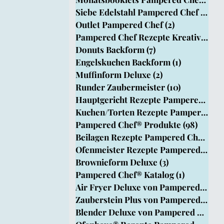
Siebe Edelstahl Pampered Chef
(1)
1 B
Outlet Pampered Chef
(2)
2 Beiträge
pered Chef
Pampered Chef Rezepte Kreativ Team
Donuts Backform
(7)
7 Beiträge
Engelskuchen Backform
(1)
1 Beitrag
rm
Muffinform Deluxe
(2)
2 Beiträge
Runder Zaubermeister
(10)
10 Beiträg
Hauptgericht Rezepte Pampered Chef®
Kuchen/Torten Rezepte Pampered Chef
Pampered Chef® Produkte
(98)
98 Bei
Beilagen Rezepte Pampered Chef®
(33
Ofenmeister Rezepte Pampered Chef®
Brownieform Deluxe
(3)
3 Beiträge
Pampered Chef® Katalog
(1)
1 Beitrag
Air Fryer Deluxe von Pampered Chef
Zauberstein Plus von Pampered Chef
Blender Deluxe von Pampered Chef
(1