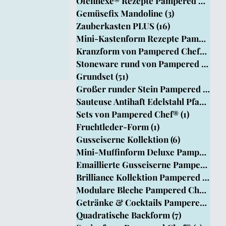
Ofenhexe® Rezepte Pampered Chef
(4
Chef
Gemüsefix Mandoline
(3)
3 Beiträge
Zauberkasten PLUS
(16)
16 Beiträge
Mini-Kastenform Rezepte Pampered Ch
Kranzform von Pampered Chef®
(15)
1
Stoneware rund von Pampered Chef®
Grundset
(51)
51 Beiträge
Großer runder Stein Pampered Chef®
Sauteuse Antihaft Edelstahl Pfanne
(8)
Sets von Pampered Chef®
(1)
1 Beitrag
Fruchtleder-Form
(1)
1 Beitrag
Gusseiserne Kollektion
(6)
6 Beiträge
Mini-Muffinform Deluxe PamperedChef
Emaillierte Gusseiserne Pamperedche
Brilliance Kollektion Pampered Chef
Modulare Bleche Pampered Chef®
(1)
Getränke & Cocktails Pampered Chef
Quadratische Backform
(7)
7 Beiträge