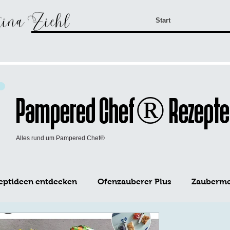
Start
Pampered Chef® Rezepte
Alles rund um Pampered Chef®
eptideen entdecken
Ofenzauberer Plus
Zaubermei
WürzFreunde Pampered Chef®
Mini-Kuchen Form