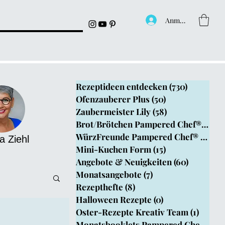
Anmelden
Rezeptideen entdecken
(730)
730 Beitr
Ofenzauberer Plus
(50)
50 Beiträge
Zaubermeister Lily
(58)
58 Beiträge
Brot/Brötchen Pampered Chef®
(199)
1
WürzFreunde Pampered Chef®
(4)
4 B
a Ziehl
Mini-Kuchen Form
(15)
15 Beiträge
Angebote & Neuigkeiten
(60)
60 Beitr
Monatsangebote
(7)
7 Beiträge
Rezepthefte
(8)
8 Beiträge
Halloween Rezepte
(0)
0 Beiträge
Oster-Rezepte Kreativ Team
(1)
1 Beit
epthefte
Monatsbooklets Pampered Chef
(1)
1 B