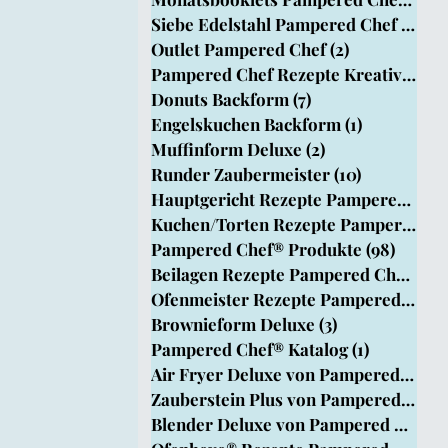
Siebe Edelstahl Pampered Chef
(1)
1 B
Outlet Pampered Chef
(2)
2 Beiträge
pered Chef
Pampered Chef Rezepte Kreativ Team
Donuts Backform
(7)
7 Beiträge
Engelskuchen Backform
(1)
1 Beitrag
rm
Muffinform Deluxe
(2)
2 Beiträge
Runder Zaubermeister
(10)
10 Beiträg
Hauptgericht Rezepte Pampered Chef®
Kuchen/Torten Rezepte Pampered Chef
Pampered Chef® Produkte
(98)
98 Bei
Beilagen Rezepte Pampered Chef®
(33
Ofenmeister Rezepte Pampered Chef®
Brownieform Deluxe
(3)
3 Beiträge
Pampered Chef® Katalog
(1)
1 Beitrag
Air Fryer Deluxe von Pampered Chef
Zauberstein Plus von Pampered Chef
Blender Deluxe von Pampered Chef
(1