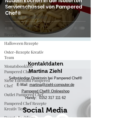
Nudeln kochen in der Isolierten
Servierschüssel von Pampered
Mini-Kuchen Form
Chef®
Angebote & Neuigkeiten
Monatsangebote
Rezepthefte
Halloween Rezepte
Oster-Rezepte Kreativ
Team
Kontaktdaten
Monatsbooklets
Martina Ziehl
Pampered Chef
Selbständige Direktorin bei Pampered Chef®
Siebe Edelstahl Pampered
E-Mail:
martina@ziehl-comp
uter.de
Chef
Pampered Chef® Onlineshop
Outlet Pampered Chef
Handy:
0152 317 111 62
Pampered Chef Rezepte
Kreativ Team
Social Media
Donuts Backform
Engelskuchen Backform