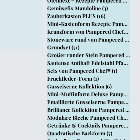
Ofenhexe® Rezepte Pampered Chef
(4
Chef
Gemüsefix Mandoline
(3)
3 Beiträge
Zauberkasten PLUS
(16)
16 Beiträge
Mini-Kastenform Rezepte Pampered Ch
Kranzform von Pampered Chef®
(15)
1
Stoneware rund von Pampered Chef®
Grundset
(51)
51 Beiträge
Großer runder Stein Pampered Chef®
Sauteuse Antihaft Edelstahl Pfanne
(8)
Sets von Pampered Chef®
(1)
1 Beitrag
Fruchtleder-Form
(1)
1 Beitrag
Gusseiserne Kollektion
(6)
6 Beiträge
Mini-Muffinform Deluxe PamperedChef
Emaillierte Gusseiserne Pamperedche
Brilliance Kollektion Pampered Chef
Modulare Bleche Pampered Chef®
(1)
Getränke & Cocktails Pampered Chef
Quadratische Backform
(7)
7 Beiträge