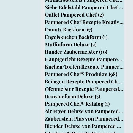
Siebe Edelstahl Pampered Chef
(1)
1 B
Outlet Pampered Chef
(2)
2 Beiträge
pered Chef
Pampered Chef Rezepte Kreativ Team
Donuts Backform
(7)
7 Beiträge
Engelskuchen Backform
(1)
1 Beitrag
rm
Muffinform Deluxe
(2)
2 Beiträge
Runder Zaubermeister
(10)
10 Beiträg
Hauptgericht Rezepte Pampered Chef®
Kuchen/Torten Rezepte Pampered Chef
Pampered Chef® Produkte
(98)
98 Bei
Beilagen Rezepte Pampered Chef®
(33
Ofenmeister Rezepte Pampered Chef®
Brownieform Deluxe
(3)
3 Beiträge
Pampered Chef® Katalog
(1)
1 Beitrag
Air Fryer Deluxe von Pampered Chef
Zauberstein Plus von Pampered Chef
Blender Deluxe von Pampered Chef
(1