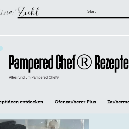
Start
Pampered Chef® Rezepte
Alles rund um Pampered Chef®
eptideen entdecken
Ofenzauberer Plus
Zaubermei
WürzFreunde Pampered Chef®
Mini-Kuchen Form