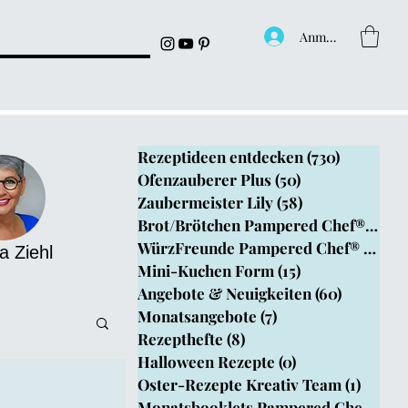
Anmelden
Rezeptideen entdecken
(730)
730 Beitr
Ofenzauberer Plus
(50)
50 Beiträge
Zaubermeister Lily
(58)
58 Beiträge
Brot/Brötchen Pampered Chef®
(199)
1
WürzFreunde Pampered Chef®
(4)
4 B
a Ziehl
Mini-Kuchen Form
(15)
15 Beiträge
Angebote & Neuigkeiten
(60)
60 Beitr
Monatsangebote
(7)
7 Beiträge
Rezepthefte
(8)
8 Beiträge
Halloween Rezepte
(0)
0 Beiträge
Oster-Rezepte Kreativ Team
(1)
1 Beit
epthefte
Monatsbooklets Pampered Chef
(1)
1 B