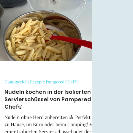
Halloween Rezepte
Oster-Rezepte Kreativ Team
Outlet Pampered Chef
Pampered Chef Rezepte Krea
Muffinform Deluxe
Runder Zaubermeister
Haup
Hauptgericht Rezepte Pampered Chef®
Kuchen/Torten Rezepte Pampered Chef
Nudeln kochen in der Isolierten
Pampered C
Servierschüssel von Pampered
Chef®
Ofenmeister Rezepte Pampered Chef®
Brownieform
Nudeln ohne Herd zubereiten 🍝 Perfekt für
zu Hause, im Büro oder beim Camping! Mit
einer Isolierten Servierschüssel oder der