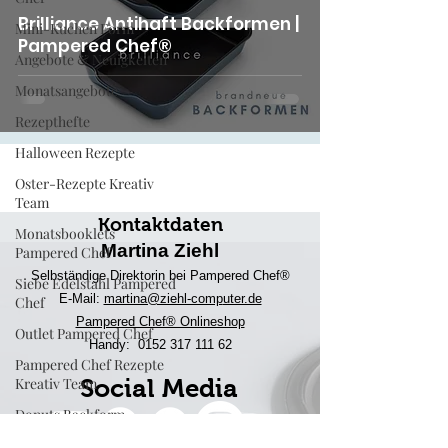
Brilliance Antihaft Backformen |
Mini-Kuchen Form
Pampered Chef®
Angebote & Neuigkeiten
Monatsangebote
Rezepthefte
Halloween Rezepte
Oster-Rezepte Kreativ
Team
Kontaktdaten
Monatsbooklets
Martina Ziehl
Pampered Chef
Selbständige Direktorin bei Pampered Chef®
Siebe Edelstahl Pampered
E-Mail:
martina@ziehl-comp
uter.de
Chef
Pampered Chef® Onlineshop
Outlet Pampered Chef
Handy:
0152 317 111 62
Pampered Chef Rezepte
Kreativ Team
Social Media
Donuts Backform
Engelskuchen Backform