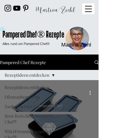
Pampered Chef® Rezepte
Alles rund um Pampered Chef®
Martina Ziehl
Pampered Chef Rezepte
Rezeptideen entdecken
Rezeptideen entdecken
Ofenzauberer Plus
Zaubermeister Lily
Brot/Brötchen Pampered
Chef®
WürzFreunde Pampered
Chef®