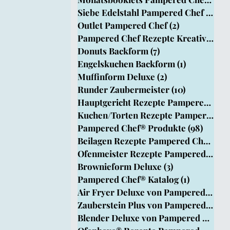
Siebe Edelstahl Pampered Chef
(1)
1 B
Outlet Pampered Chef
(2)
2 Beiträge
pered Chef
Pampered Chef Rezepte Kreativ Team
Donuts Backform
(7)
7 Beiträge
Engelskuchen Backform
(1)
1 Beitrag
rm
Muffinform Deluxe
(2)
2 Beiträge
Runder Zaubermeister
(10)
10 Beiträg
Hauptgericht Rezepte Pampered Chef®
Kuchen/Torten Rezepte Pampered Chef
Pampered Chef® Produkte
(98)
98 Bei
Beilagen Rezepte Pampered Chef®
(33
Ofenmeister Rezepte Pampered Chef®
Brownieform Deluxe
(3)
3 Beiträge
Pampered Chef® Katalog
(1)
1 Beitrag
Air Fryer Deluxe von Pampered Chef
Zauberstein Plus von Pampered Chef
Blender Deluxe von Pampered Chef
(1