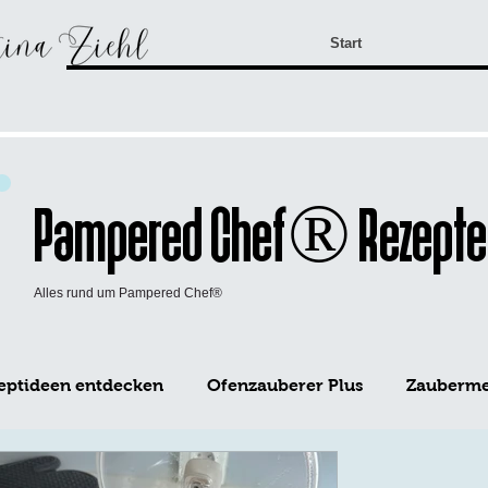
Start
Pampered Chef® Rezepte
Alles rund um Pampered Chef®
eptideen entdecken
Ofenzauberer Plus
Zaubermei
WürzFreunde Pampered Chef®
Mini-Kuchen Form