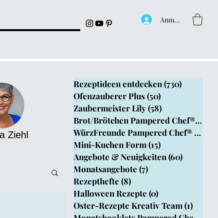
Anmelden
Rezeptideen entdecken
(730)
730 Beitr
Ofenzauberer Plus
(50)
50 Beiträge
Zaubermeister Lily
(58)
58 Beiträge
Brot/Brötchen Pampered Chef®
(199)
1
WürzFreunde Pampered Chef®
(4)
4 B
a Ziehl
Mini-Kuchen Form
(15)
15 Beiträge
Angebote & Neuigkeiten
(60)
60 Beitr
Monatsangebote
(7)
7 Beiträge
Rezepthefte
(8)
8 Beiträge
Halloween Rezepte
(0)
0 Beiträge
Oster-Rezepte Kreativ Team
(1)
1 Beit
epthefte
Monatsbooklets Pampered Chef
(1)
1 B