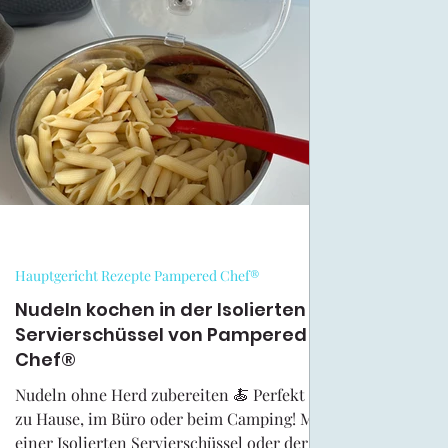
Halloween Rezepte
Oster-Rezepte Kreativ Team
Outlet Pampered Chef
Pampered Chef Rezepte Krea
Muffinform Deluxe
Runder Zaubermeister
Haup
Hauptgericht Rezepte Pampered Chef®
Kuchen/Torten Rezepte Pampered Chef
Nudeln kochen in der Isolierten
Pampered C
Servierschüssel von Pampered
Chef®
Ofenmeister Rezepte Pampered Chef®
Brownieform
Nudeln ohne Herd zubereiten 🍝 Perfekt für
zu Hause, im Büro oder beim Camping! Mit
einer Isolierten Servierschüssel oder der