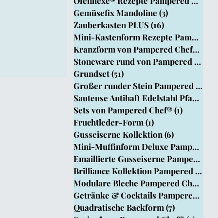
Ofenhexe® Rezepte Pampered Chef
(4
Chef
Gemüsefix Mandoline
(3)
3 Beiträge
Zauberkasten PLUS
(16)
16 Beiträge
Mini-Kastenform Rezepte Pampered Ch
Kranzform von Pampered Chef®
(15)
1
Stoneware rund von Pampered Chef®
Grundset
(51)
51 Beiträge
Großer runder Stein Pampered Chef®
Sauteuse Antihaft Edelstahl Pfanne
(8)
Sets von Pampered Chef®
(1)
1 Beitrag
Fruchtleder-Form
(1)
1 Beitrag
Gusseiserne Kollektion
(6)
6 Beiträge
Mini-Muffinform Deluxe PamperedChef
Emaillierte Gusseiserne Pamperedche
Brilliance Kollektion Pampered Chef
Modulare Bleche Pampered Chef®
(1)
Getränke & Cocktails Pampered Chef
Quadratische Backform
(7)
7 Beiträge