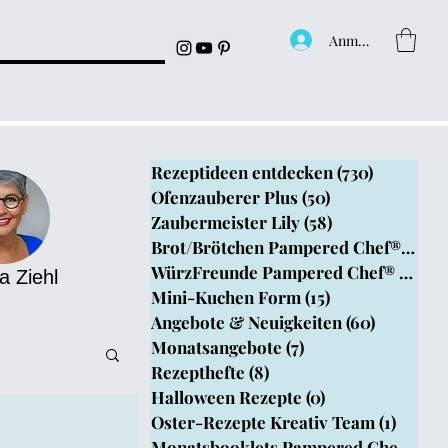
Anmelden
Rezeptideen entdecken
(730)
730 Beitr
Ofenzauberer Plus
(50)
50 Beiträge
Zaubermeister Lily
(58)
58 Beiträge
Brot/Brötchen Pampered Chef®
(199)
1
WürzFreunde Pampered Chef®
(4)
4 B
a Ziehl
Mini-Kuchen Form
(15)
15 Beiträge
Angebote & Neuigkeiten
(60)
60 Beitr
Monatsangebote
(7)
7 Beiträge
Rezepthefte
(8)
8 Beiträge
Halloween Rezepte
(0)
0 Beiträge
Oster-Rezepte Kreativ Team
(1)
1 Beit
epthefte
Monatsbooklets Pampered Chef
(1)
1 B