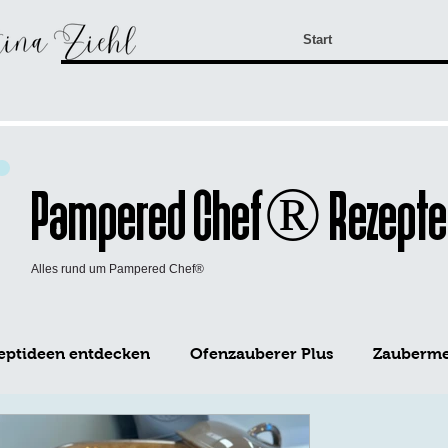
Start
Pampered Chef® Rezepte
Alles rund um Pampered Chef®
eptideen entdecken
Ofenzauberer Plus
Zaubermei
WürzFreunde Pampered Chef®
Mini-Kuchen Form