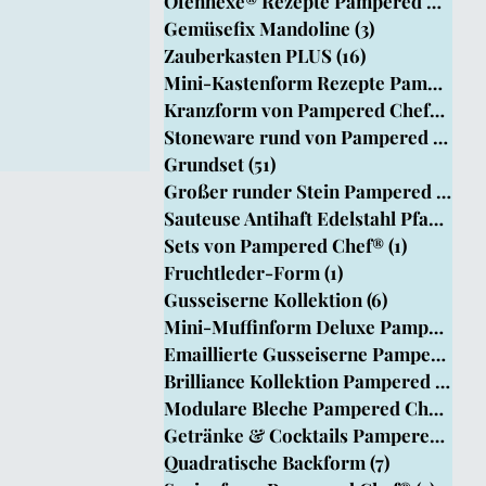
Ofenhexe® Rezepte Pampered Chef
(4
Chef
Gemüsefix Mandoline
(3)
3 Beiträge
Zauberkasten PLUS
(16)
16 Beiträge
Mini-Kastenform Rezepte Pampered Ch
Kranzform von Pampered Chef®
(15)
1
Stoneware rund von Pampered Chef®
Grundset
(51)
51 Beiträge
Großer runder Stein Pampered Chef®
Sauteuse Antihaft Edelstahl Pfanne
(8)
Sets von Pampered Chef®
(1)
1 Beitrag
Fruchtleder-Form
(1)
1 Beitrag
Gusseiserne Kollektion
(6)
6 Beiträge
Mini-Muffinform Deluxe PamperedChef
Emaillierte Gusseiserne Pamperedche
Brilliance Kollektion Pampered Chef
Modulare Bleche Pampered Chef®
(1)
Getränke & Cocktails Pampered Chef
Quadratische Backform
(7)
7 Beiträge