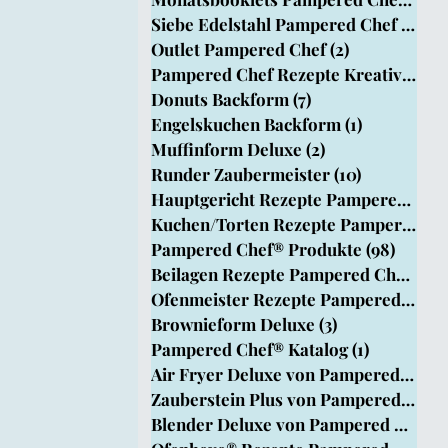
Siebe Edelstahl Pampered Chef
(1)
1 B
Outlet Pampered Chef
(2)
2 Beiträge
pered Chef
Pampered Chef Rezepte Kreativ Team
Donuts Backform
(7)
7 Beiträge
Engelskuchen Backform
(1)
1 Beitrag
rm
Muffinform Deluxe
(2)
2 Beiträge
Runder Zaubermeister
(10)
10 Beiträg
Hauptgericht Rezepte Pampered Chef®
Kuchen/Torten Rezepte Pampered Chef
Pampered Chef® Produkte
(98)
98 Bei
Beilagen Rezepte Pampered Chef®
(33
Ofenmeister Rezepte Pampered Chef®
Brownieform Deluxe
(3)
3 Beiträge
Pampered Chef® Katalog
(1)
1 Beitrag
Air Fryer Deluxe von Pampered Chef
Zauberstein Plus von Pampered Chef
Blender Deluxe von Pampered Chef
(1