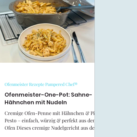
Halloween Rezepte
Oster-Rezepte Kreativ Team
Outlet Pampered Chef
Pampered Chef Rezepte Krea
Muffinform Deluxe
Runder Zaubermeister
Haup
Ofenmeister Rezepte Pampered Chef®
Kuchen/Torten Rezepte Pampered Chef
Ofenmeister-One-Pot: Sahne-
Pampered C
Hähnchen mit Nudeln
Cremige Ofen-Penne mit Hähnchen & Pilz-
Ofenmeister Rezepte Pampered Chef®
Brownieform
Pesto – einfach, würzig & perfekt aus dem
Ofen Dieses cremige Nudelgericht aus dem
Ofen ist echtes Soulfood Ofenmeister-One-