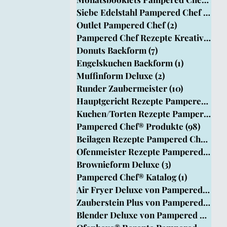
Siebe Edelstahl Pampered Chef
(1)
1 B
Outlet Pampered Chef
(2)
2 Beiträge
pered Chef
Pampered Chef Rezepte Kreativ Team
Donuts Backform
(7)
7 Beiträge
Engelskuchen Backform
(1)
1 Beitrag
rm
Muffinform Deluxe
(2)
2 Beiträge
Runder Zaubermeister
(10)
10 Beiträg
Hauptgericht Rezepte Pampered Chef®
Kuchen/Torten Rezepte Pampered Chef
Pampered Chef® Produkte
(98)
98 Bei
Beilagen Rezepte Pampered Chef®
(33
Ofenmeister Rezepte Pampered Chef®
Brownieform Deluxe
(3)
3 Beiträge
Pampered Chef® Katalog
(1)
1 Beitrag
Air Fryer Deluxe von Pampered Chef
Zauberstein Plus von Pampered Chef
Blender Deluxe von Pampered Chef
(1