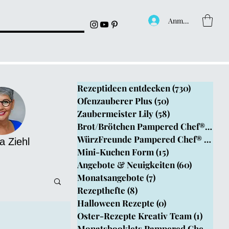
Anmelden
Rezeptideen entdecken
(730)
730 Beitr
Ofenzauberer Plus
(50)
50 Beiträge
Zaubermeister Lily
(58)
58 Beiträge
Brot/Brötchen Pampered Chef®
(199)
1
WürzFreunde Pampered Chef®
(4)
4 B
a Ziehl
Mini-Kuchen Form
(15)
15 Beiträge
Angebote & Neuigkeiten
(60)
60 Beitr
Monatsangebote
(7)
7 Beiträge
Rezepthefte
(8)
8 Beiträge
Halloween Rezepte
(0)
0 Beiträge
Oster-Rezepte Kreativ Team
(1)
1 Beit
epthefte
Monatsbooklets Pampered Chef
(1)
1 B