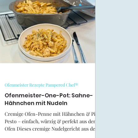
Halloween Rezepte
Oster-Rezepte Kreativ Team
Outlet Pampered Chef
Pampered Chef Rezepte Krea
Muffinform Deluxe
Runder Zaubermeister
Haup
Ofenmeister Rezepte Pampered Chef®
Kuchen/Torten Rezepte Pampered Chef
Ofenmeister-One-Pot: Sahne-
Pampered C
Hähnchen mit Nudeln
Cremige Ofen-Penne mit Hähnchen & Pilz-
Ofenmeister Rezepte Pampered Chef®
Brownieform
Pesto – einfach, würzig & perfekt aus dem
Ofen Dieses cremige Nudelgericht aus dem
Ofen ist echtes Soulfood Ofenmeister-One-