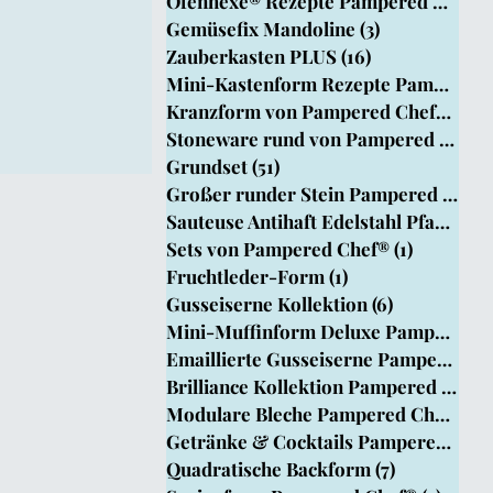
Ofenhexe® Rezepte Pampered Chef
(4
Chef
Gemüsefix Mandoline
(3)
3 Beiträge
Zauberkasten PLUS
(16)
16 Beiträge
Mini-Kastenform Rezepte Pampered Ch
Kranzform von Pampered Chef®
(15)
1
Stoneware rund von Pampered Chef®
Grundset
(51)
51 Beiträge
Großer runder Stein Pampered Chef®
Sauteuse Antihaft Edelstahl Pfanne
(8)
Sets von Pampered Chef®
(1)
1 Beitrag
Fruchtleder-Form
(1)
1 Beitrag
Gusseiserne Kollektion
(6)
6 Beiträge
Mini-Muffinform Deluxe PamperedChef
Emaillierte Gusseiserne Pamperedche
Brilliance Kollektion Pampered Chef
Modulare Bleche Pampered Chef®
(1)
Getränke & Cocktails Pampered Chef
Quadratische Backform
(7)
7 Beiträge