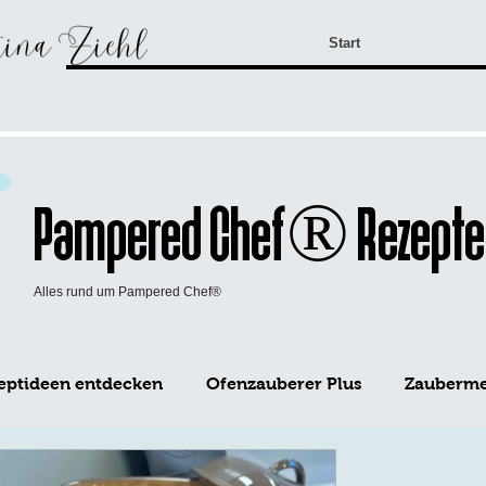
Start
Pampered Chef® Rezepte
Alles rund um Pampered Chef®
eptideen entdecken
Ofenzauberer Plus
Zaubermei
WürzFreunde Pampered Chef®
Mini-Kuchen Form