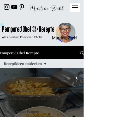
Pampered Chef® Rezepte
Alles rund um Pampered Chef®
Martina Ziehl
Pampered Chef Rezepte
Rezeptideen entdecken
Rezeptideen entdecken
Ofenzauberer Plus
Zaubermeister Lily
Brot/Brötchen Pampered
Chef®
WürzFreunde Pampered
Chef®