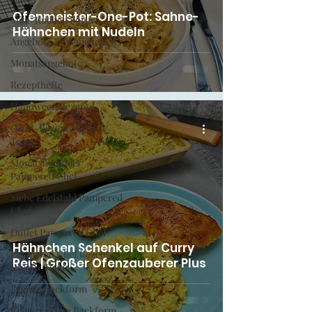
Ofenmeister-One-Pot: Sahne-
Mini-Kuchen Form
Hähnchen mit Nudeln
Angebote & Neuigkeiten
Monatsangebote
Rezepthefte
Halloween Rezepte
Oster-Rezepte Kreativ
Team
Monatsbooklets
Pampered Chef
Siebe Edelstahl Pampered
Chef
Outlet Pampered Chef
Hähnchen Schenkel auf Curry
Pampered Chef Rezepte
Reis | Großer Ofenzauberer Plus
Kreativ Team
Donuts Backform
Engelskuchen Backform