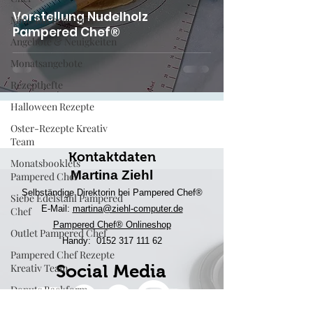
Vorstellung Nudelholz
Mini-Kuchen Form
Pampered Chef®
Angebote & Neuigkeiten
Monatsangebote
Rezepthefte
Halloween Rezepte
Oster-Rezepte Kreativ
Team
Kontaktdaten
Monatsbooklets
Martina Ziehl
Pampered Chef
Selbständige Direktorin bei Pampered Chef®
Siebe Edelstahl Pampered
E-Mail:
martina@ziehl-comp
uter.de
Chef
Pampered Chef® Onlineshop
Outlet Pampered Chef
Handy:
0152 317 111 62
Pampered Chef Rezepte
Kreativ Team
Social Media
Donuts Backform
Engelskuchen Backform