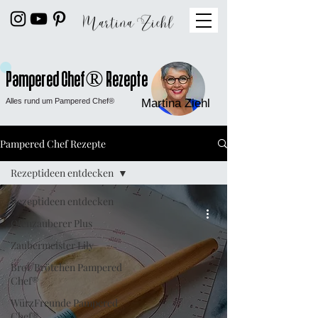
Pampered Chef® Rezepte
Alles rund um Pampered Chef®
Martina Ziehl
Pampered Chef Rezepte
Rezeptideen entdecken
Rezeptideen entdecken
Ofenzauberer Plus
Zaubermeister Lily
Brot/Brötchen Pampered
Chef®
WürzFreunde Pampered
Chef®