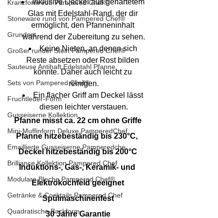
Inklusive Deckel aus gehärtetem 
Kranzform von Pampered Chef®
Glas mit Edelstahl-Rand, der dir 
Stoneware rund von Pampered Chef®
ermöglicht, den Pfanneninhalt 
Grundset
während der Zubereitung zu sehen.
Keine Nieten, an denen sich 
Großer runder Stein Pampered Chef®
Reste absetzen oder Rost bilden 
Sauteuse Antihaft Edelstahl Pfanne
könnte. Daher auch leicht zu 
Sets von Pampered Chef®
reinigen.
Ein flacher Griff am Deckel lässt 
Fruchtleder-Form
diesen leichter verstauen.
Gusseiserne Kollektion
Pfanne misst ca. 22 cm ohne Griffe
Mini-Muffinform Deluxe PamperedChef
Pfanne hitzebeständig bis 230°C, 
Emaillierte Gusseiserne Pamperedche
Deckel hitzebeständig bis 200°C
Brilliance Kollektion Pampered Chef
Induktions-, Gas-, Keramik- und 
Modulare Bleche Pampered Chef®
Elektrokochfeld geeignet
Getränke & Cocktails Pampered Chef
Spülmaschinenfest
Quadratische Backform
30 Jahre Garantie