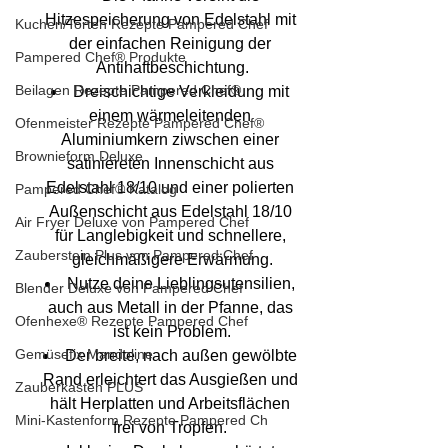
Hitzespeicherung von Edelstahl mit 
Kuchen/Torten Rezepte Pampered Chef
der einfachen Reinigung der 
Pampered Chef® Produkte
Antihaftbeschichtung.
Beilagen Rezepte Pampered Chef®
Dreischichtige Verkleidung mit 
einem wärmeleitenden 
Ofenmeister Rezepte Pampered Chef®
Aluminiumkern ziwschen einer 
Brownieform Deluxe
satiniereten Innenschicht aus 
Edelstahl 18/10 und einer polierten 
Pampered Chef® Katalog
Außenschicht aus Edelstahl 18/10 
Air Fryer Deluxe von Pampered Chef
für Langlebigkeit und schnellere, 
Zauberstein Plus von Pampered Chef
gleichmäßigere Erwärmung.
Nutze deine Lieblingsutensilien, 
Blender Deluxe von Pampered Chef
auch aus Metall in der Pfanne, das 
Ofenhexe® Rezepte Pampered Chef
ist kein Problem.
Gemüsefix Mandoline
Der breite, nach außen gewölbte 
Rand erleichtert das Ausgießen und 
Zauberkasten PLUS
hält Herplatten und Arbeitsflächen 
Mini-Kastenform Rezepte Pampered Ch
frei von Tropfen. 