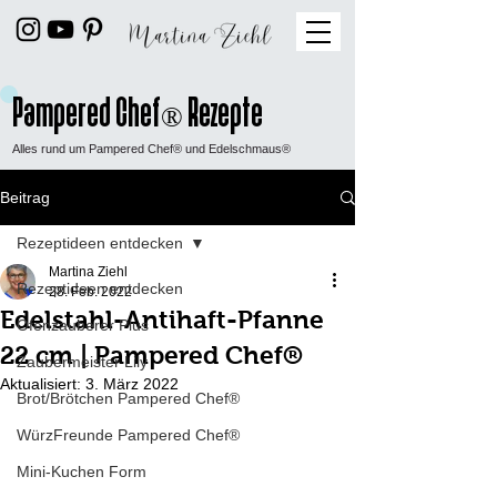
Pampered Chef
Rezepte
®
Alles rund um Pampered Chef® und Edelschmaus®
Beitrag
Rezeptideen entdecken
Martina Ziehl
Rezeptideen entdecken
28. Feb. 2022
Edelstahl-Antihaft-Pfanne
Ofenzauberer Plus
22 cm | Pampered Chef®
Zaubermeister Lily
Aktualisiert:
3. März 2022
Brot/Brötchen Pampered Chef®
WürzFreunde Pampered Chef®
Mini-Kuchen Form