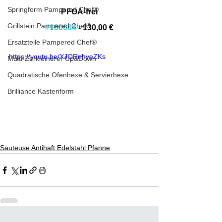
Springform Pampered Chef®
PFOA-frei
Grillstein Pampered Chef®
#100664
 - 130,00 €
Ersatzteile Pampered Chef®
https://youtu.be/XJQRnhyeZKs
Multi-Zerkleinerer Up&Down
Quadratische Ofenhexe & Servierhexe
Brilliance Kastenform
Sauteuse Antihaft Edelstahl Pfanne