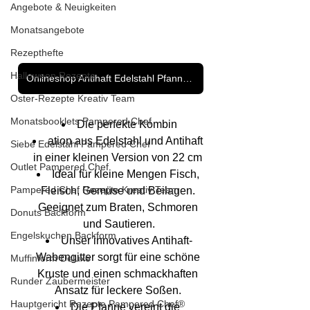
Angebote & Neuigkeiten
Monatsangebote
Rezepthefte
Halloween Rezepte
Onlineshop Antihaft Edelstahl Pfannen - Klicke hier
Oster-Rezepte Kreativ Team
Monatsbooklets Pampered Chef
Die perfekte Kombin
ation aus Edelstahl und Antihaft 
Siebe Edelstahl Pampered Chef
in einer kleinen Version von 22 cm 
Outlet Pampered Chef
Ideal für kleine Mengen Fisch, 
Pampered Chef Rezepte Kreativ Team
Fleisch, Gemüse und Beilagen. 
Geeignet zum Braten, Schmoren 
Donuts Backform
und Sautieren.
Engelskuchen Backform
Unser innovatives Antihaft-
Wabengitter sorgt für eine schöne 
Muffinform Deluxe
Kruste und einen schmackhaften 
Runder Zaubermeister
Ansatz für leckere Soßen. 
Hauptgericht Rezepte Pampered Chef®
Die Pfanne vereint die 