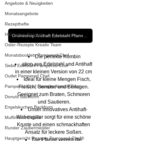
Angebote & Neuigkeiten
Monatsangebote
Rezepthefte
Halloween Rezepte
Onlineshop Antihaft Edelstahl Pfannen - Klicke hier
Oster-Rezepte Kreativ Team
Monatsbooklets Pampered Chef
Die perfekte Kombin
ation aus Edelstahl und Antihaft 
Siebe Edelstahl Pampered Chef
in einer kleinen Version von 22 cm 
Outlet Pampered Chef
Ideal für kleine Mengen Fisch, 
Pampered Chef Rezepte Kreativ Team
Fleisch, Gemüse und Beilagen. 
Geeignet zum Braten, Schmoren 
Donuts Backform
und Sautieren.
Engelskuchen Backform
Unser innovatives Antihaft-
Wabengitter sorgt für eine schöne 
Muffinform Deluxe
Kruste und einen schmackhaften 
Runder Zaubermeister
Ansatz für leckere Soßen. 
Hauptgericht Rezepte Pampered Chef®
Die Pfanne vereint die 