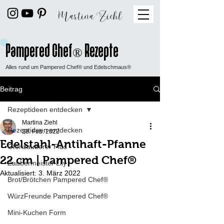
Pampered Chef
Rezepte
®
Alles rund um Pampered Chef® und Edelschmaus®
Beitrag
Rezeptideen entdecken
Martina Ziehl
Rezeptideen entdecken
28. Feb. 2022
Edelstahl-Antihaft-Pfanne
Ofenzauberer Plus
22 cm | Pampered Chef®
Zaubermeister Lily
Aktualisiert:
3. März 2022
Brot/Brötchen Pampered Chef®
WürzFreunde Pampered Chef®
Mini-Kuchen Form