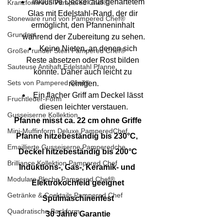
Inklusive Deckel aus gehärtetem 
Kranzform von Pampered Chef®
Glas mit Edelstahl-Rand, der dir 
Stoneware rund von Pampered Chef®
ermöglicht, den Pfanneninhalt 
Grundset
während der Zubereitung zu sehen.
Keine Nieten, an denen sich 
Großer runder Stein Pampered Chef®
Reste absetzen oder Rost bilden 
Sauteuse Antihaft Edelstahl Pfanne
könnte. Daher auch leicht zu 
Sets von Pampered Chef®
reinigen.
Ein flacher Griff am Deckel lässt 
Fruchtleder-Form
diesen leichter verstauen.
Gusseiserne Kollektion
Pfanne misst ca. 22 cm ohne Griffe
Mini-Muffinform Deluxe PamperedChef
Pfanne hitzebeständig bis 230°C, 
Emaillierte Gusseiserne Pamperedche
Deckel hitzebeständig bis 200°C
Brilliance Kollektion Pampered Chef
Induktions-, Gas-, Keramik- und 
Modulare Bleche Pampered Chef®
Elektrokochfeld geeignet
Getränke & Cocktails Pampered Chef
Spülmaschinenfest
Quadratische Backform
30 Jahre Garantie