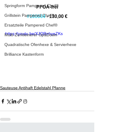
Springform Pampered Chef®
PFOA-frei
Grillstein Pampered Chef®
#100664
 - 130,00 €
Ersatzteile Pampered Chef®
https://youtu.be/XJQRnhyeZKs
Multi-Zerkleinerer Up&Down
Quadratische Ofenhexe & Servierhexe
Brilliance Kastenform
Sauteuse Antihaft Edelstahl Pfanne