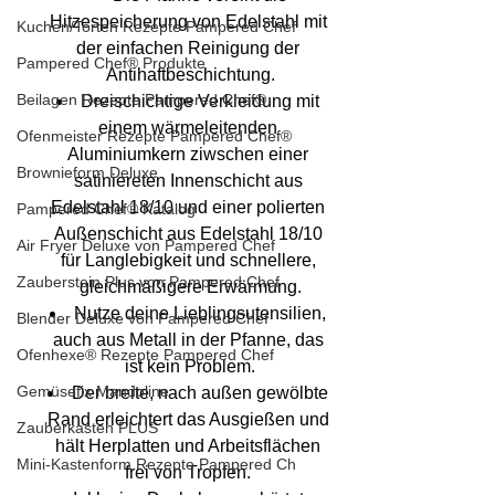
Hitzespeicherung von Edelstahl mit 
Kuchen/Torten Rezepte Pampered Chef
der einfachen Reinigung der 
Pampered Chef® Produkte
Antihaftbeschichtung.
Beilagen Rezepte Pampered Chef®
Dreischichtige Verkleidung mit 
einem wärmeleitenden 
Ofenmeister Rezepte Pampered Chef®
Aluminiumkern ziwschen einer 
Brownieform Deluxe
satiniereten Innenschicht aus 
Edelstahl 18/10 und einer polierten 
Pampered Chef® Katalog
Außenschicht aus Edelstahl 18/10 
Air Fryer Deluxe von Pampered Chef
für Langlebigkeit und schnellere, 
Zauberstein Plus von Pampered Chef
gleichmäßigere Erwärmung.
Nutze deine Lieblingsutensilien, 
Blender Deluxe von Pampered Chef
auch aus Metall in der Pfanne, das 
Ofenhexe® Rezepte Pampered Chef
ist kein Problem.
Gemüsefix Mandoline
Der breite, nach außen gewölbte 
Rand erleichtert das Ausgießen und 
Zauberkasten PLUS
hält Herplatten und Arbeitsflächen 
Mini-Kastenform Rezepte Pampered Ch
frei von Tropfen. 