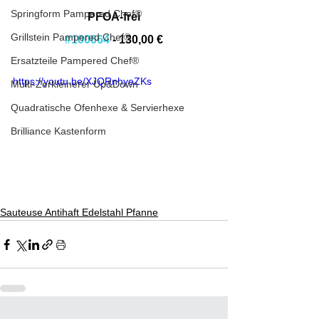
Springform Pampered Chef®
PFOA-frei
Grillstein Pampered Chef®
#100664
 - 130,00 €
Ersatzteile Pampered Chef®
https://youtu.be/XJQRnhyeZKs
Multi-Zerkleinerer Up&Down
Quadratische Ofenhexe & Servierhexe
Brilliance Kastenform
Sauteuse Antihaft Edelstahl Pfanne