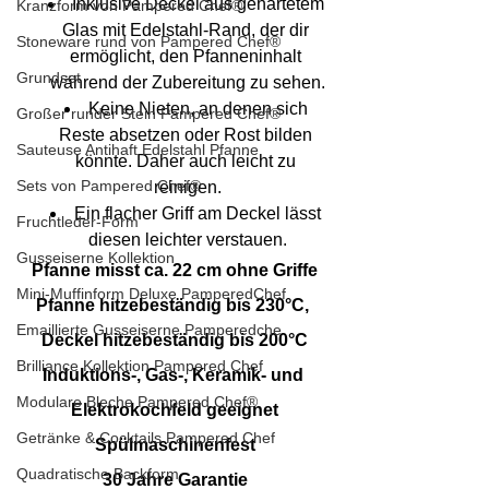
Inklusive Deckel aus gehärtetem 
Kranzform von Pampered Chef®
Glas mit Edelstahl-Rand, der dir 
Stoneware rund von Pampered Chef®
ermöglicht, den Pfanneninhalt 
Grundset
während der Zubereitung zu sehen.
Keine Nieten, an denen sich 
Großer runder Stein Pampered Chef®
Reste absetzen oder Rost bilden 
Sauteuse Antihaft Edelstahl Pfanne
könnte. Daher auch leicht zu 
Sets von Pampered Chef®
reinigen.
Ein flacher Griff am Deckel lässt 
Fruchtleder-Form
diesen leichter verstauen.
Gusseiserne Kollektion
Pfanne misst ca. 22 cm ohne Griffe
Mini-Muffinform Deluxe PamperedChef
Pfanne hitzebeständig bis 230°C, 
Emaillierte Gusseiserne Pamperedche
Deckel hitzebeständig bis 200°C
Brilliance Kollektion Pampered Chef
Induktions-, Gas-, Keramik- und 
Modulare Bleche Pampered Chef®
Elektrokochfeld geeignet
Getränke & Cocktails Pampered Chef
Spülmaschinenfest
Quadratische Backform
30 Jahre Garantie