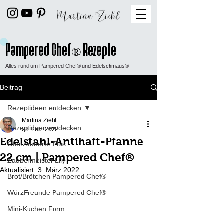
Pampered Chef
Rezepte
®
Alles rund um Pampered Chef® und Edelschmaus®
Beitrag
Rezeptideen entdecken
Martina Ziehl
Rezeptideen entdecken
28. Feb. 2022
Edelstahl-Antihaft-Pfanne
Ofenzauberer Plus
22 cm | Pampered Chef®
Zaubermeister Lily
Aktualisiert:
3. März 2022
Brot/Brötchen Pampered Chef®
WürzFreunde Pampered Chef®
Mini-Kuchen Form