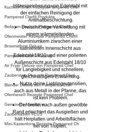
Hitzespeicherung von Edelstahl mit 
Kuchen/Torten Rezepte Pampered Chef
der einfachen Reinigung der 
Pampered Chef® Produkte
Antihaftbeschichtung.
Beilagen Rezepte Pampered Chef®
Dreischichtige Verkleidung mit 
einem wärmeleitenden 
Ofenmeister Rezepte Pampered Chef®
Aluminiumkern ziwschen einer 
Brownieform Deluxe
satiniereten Innenschicht aus 
Edelstahl 18/10 und einer polierten 
Pampered Chef® Katalog
Außenschicht aus Edelstahl 18/10 
Air Fryer Deluxe von Pampered Chef
für Langlebigkeit und schnellere, 
Zauberstein Plus von Pampered Chef
gleichmäßigere Erwärmung.
Nutze deine Lieblingsutensilien, 
Blender Deluxe von Pampered Chef
auch aus Metall in der Pfanne, das 
Ofenhexe® Rezepte Pampered Chef
ist kein Problem.
Gemüsefix Mandoline
Der breite, nach außen gewölbte 
Rand erleichtert das Ausgießen und 
Zauberkasten PLUS
hält Herplatten und Arbeitsflächen 
Mini-Kastenform Rezepte Pampered Ch
frei von Tropfen. 