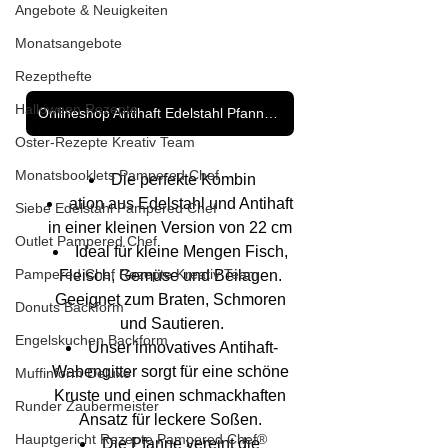
Angebote & Neuigkeiten
Monatsangebote
Rezepthefte
Halloween Rezepte
Onlineshop Antihaft Edelstahl Pfannen - Klicke hier
Oster-Rezepte Kreativ Team
Monatsbooklets Pampered Chef
Die perfekte Kombin
ation aus Edelstahl und Antihaft 
Siebe Edelstahl Pampered Chef
in einer kleinen Version von 22 cm 
Outlet Pampered Chef
Ideal für kleine Mengen Fisch, 
Pampered Chef Rezepte Kreativ Team
Fleisch, Gemüse und Beilagen. 
Geeignet zum Braten, Schmoren 
Donuts Backform
und Sautieren.
Engelskuchen Backform
Unser innovatives Antihaft-
Wabengitter sorgt für eine schöne 
Muffinform Deluxe
Kruste und einen schmackhaften 
Runder Zaubermeister
Ansatz für leckere Soßen. 
Hauptgericht Rezepte Pampered Chef®
Die Pfanne vereint die 