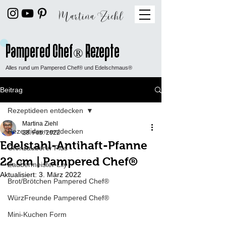
Pampered Chef
Rezepte
®
Alles rund um Pampered Chef® und Edelschmaus®
Beitrag
Rezeptideen entdecken
Martina Ziehl
Rezeptideen entdecken
28. Feb. 2022
Edelstahl-Antihaft-Pfanne
Ofenzauberer Plus
22 cm | Pampered Chef®
Zaubermeister Lily
Aktualisiert:
3. März 2022
Brot/Brötchen Pampered Chef®
WürzFreunde Pampered Chef®
Mini-Kuchen Form