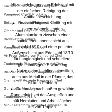
Hitzespeicherung von Edelstahl mit 
Kuchen/Torten Rezepte Pampered Chef
der einfachen Reinigung der 
Pampered Chef® Produkte
Antihaftbeschichtung.
Beilagen Rezepte Pampered Chef®
Dreischichtige Verkleidung mit 
einem wärmeleitenden 
Ofenmeister Rezepte Pampered Chef®
Aluminiumkern ziwschen einer 
Brownieform Deluxe
satiniereten Innenschicht aus 
Edelstahl 18/10 und einer polierten 
Pampered Chef® Katalog
Außenschicht aus Edelstahl 18/10 
Air Fryer Deluxe von Pampered Chef
für Langlebigkeit und schnellere, 
Zauberstein Plus von Pampered Chef
gleichmäßigere Erwärmung.
Nutze deine Lieblingsutensilien, 
Blender Deluxe von Pampered Chef
auch aus Metall in der Pfanne, das 
Ofenhexe® Rezepte Pampered Chef
ist kein Problem.
Gemüsefix Mandoline
Der breite, nach außen gewölbte 
Rand erleichtert das Ausgießen und 
Zauberkasten PLUS
hält Herplatten und Arbeitsflächen 
Mini-Kastenform Rezepte Pampered Ch
frei von Tropfen. 