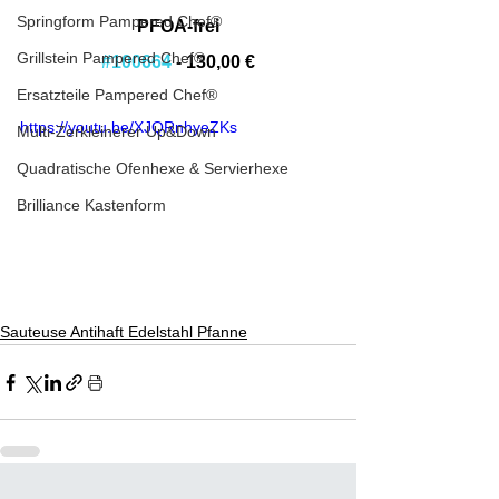
Springform Pampered Chef®
PFOA-frei
Grillstein Pampered Chef®
#100664
 - 130,00 €
Ersatzteile Pampered Chef®
https://youtu.be/XJQRnhyeZKs
Multi-Zerkleinerer Up&Down
Quadratische Ofenhexe & Servierhexe
Brilliance Kastenform
Sauteuse Antihaft Edelstahl Pfanne