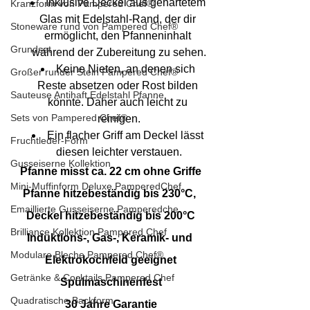
Inklusive Deckel aus gehärtetem 
Kranzform von Pampered Chef®
Glas mit Edelstahl-Rand, der dir 
Stoneware rund von Pampered Chef®
ermöglicht, den Pfanneninhalt 
Grundset
während der Zubereitung zu sehen.
Keine Nieten, an denen sich 
Großer runder Stein Pampered Chef®
Reste absetzen oder Rost bilden 
Sauteuse Antihaft Edelstahl Pfanne
könnte. Daher auch leicht zu 
Sets von Pampered Chef®
reinigen.
Ein flacher Griff am Deckel lässt 
Fruchtleder-Form
diesen leichter verstauen.
Gusseiserne Kollektion
Pfanne misst ca. 22 cm ohne Griffe
Mini-Muffinform Deluxe PamperedChef
Pfanne hitzebeständig bis 230°C, 
Emaillierte Gusseiserne Pamperedche
Deckel hitzebeständig bis 200°C
Brilliance Kollektion Pampered Chef
Induktions-, Gas-, Keramik- und 
Modulare Bleche Pampered Chef®
Elektrokochfeld geeignet
Getränke & Cocktails Pampered Chef
Spülmaschinenfest
Quadratische Backform
30 Jahre Garantie