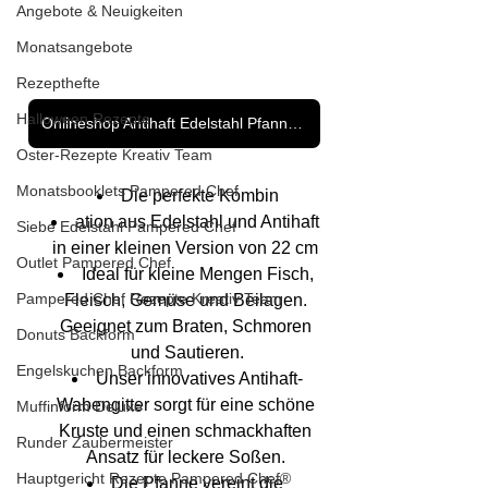
Angebote & Neuigkeiten
Monatsangebote
Rezepthefte
Halloween Rezepte
Onlineshop Antihaft Edelstahl Pfannen - Klicke hier
Oster-Rezepte Kreativ Team
Monatsbooklets Pampered Chef
Die perfekte Kombin
ation aus Edelstahl und Antihaft 
Siebe Edelstahl Pampered Chef
in einer kleinen Version von 22 cm 
Outlet Pampered Chef
Ideal für kleine Mengen Fisch, 
Pampered Chef Rezepte Kreativ Team
Fleisch, Gemüse und Beilagen. 
Geeignet zum Braten, Schmoren 
Donuts Backform
und Sautieren.
Engelskuchen Backform
Unser innovatives Antihaft-
Wabengitter sorgt für eine schöne 
Muffinform Deluxe
Kruste und einen schmackhaften 
Runder Zaubermeister
Ansatz für leckere Soßen. 
Hauptgericht Rezepte Pampered Chef®
Die Pfanne vereint die 