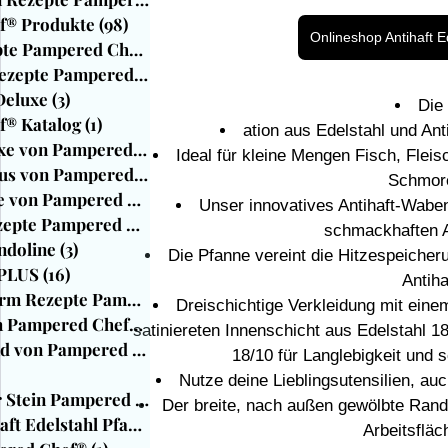
f® Produkte
(98)
98 Beiträge
Onlineshop Antihaft E
Beilagen Rezepte Pampered Chef®
(33)
33 Beiträge
Blender Deluxe von Pampered Chef
Ofenhexe® Rezep
Ofenmeister Rezepte Pampered Chef®
(97)
97 Beiträge
Deluxe
(3)
3 Beiträge
Die
f® Katalog
(1)
1 Beitrag
ation aus Edelstahl und Ant
Air Fryer Deluxe von Pampered Chef
(38)
38 Beiträge
Ideal für kleine Mengen Fisch, Flei
Zauberstein Plus von Pampered Chef
(15)
15 Beiträge
Schmore
Blender Deluxe von Pampered Chef
(19)
19 Beiträge
Unser innovatives Antihaft-Waben
Ofenhexe® Rezepte Pampered Chef
(42)
42 Beiträge
schmackhaften A
ndoline
(3)
3 Beiträge
Die Pfanne vereint die Hitzespeicher
 PLUS
(16)
16 Beiträge
Antih
Mini-Kastenform Rezepte Pampered Ch
(7)
7 Beiträge
Dreischichtige Verkleidung mit ein
Kranzform von Pampered Chef®
(15)
15 Beiträge
satiniereten Innenschicht aus Edelstahl 1
Stoneware rund von Pampered Chef®
(13)
13 Beiträge
18/10 für Langlebigkeit und 
1 Beiträge
Nutze deine Lieblingsutensilien, auc
Großer runder Stein Pampered Chef®
(26)
26 Beiträge
Der breite, nach außen gewölbte Rand 
Sauteuse Antihaft Edelstahl Pfanne
(8)
8 Beiträge
Arbeitsfläc