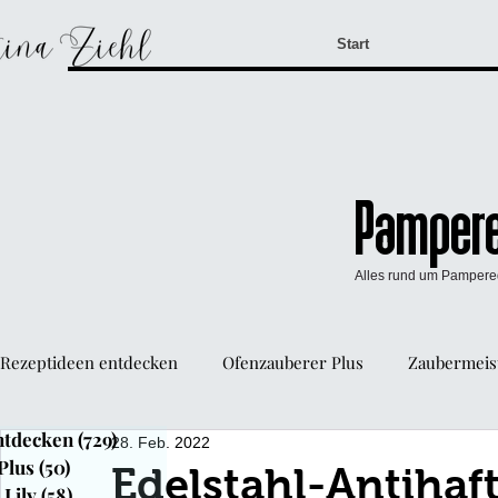
Start
Pampere
Alles rund um Pamper
Rezeptideen entdecken
Ofenzauberer Plus
Zaubermeist
ntdecken
(729)
729 Beiträge
28. Feb. 2022
WürzFreunde Pampered Chef®
Mini-Kuchen Form
Plus
(50)
50 Beiträge
Edelstahl-Antihaf
Lily
(58)
58 Beiträge