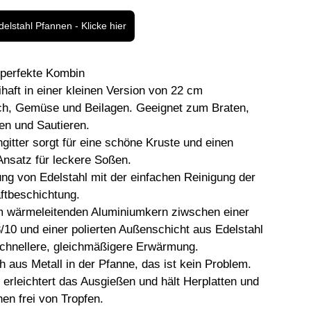
delstahl Pfannen - Klicke hier
te Pampered Chef
Gemüsefix Mandoline
 perfekte Kombin
ihaft in einer kleinen Version von 22 cm 
sch, Gemüse und Beilagen. Geeignet zum Braten, 
n und Sautieren.
gitter sorgt für eine schöne Kruste und einen 
nsatz für leckere Soßen. 
ung von Edelstahl mit der einfachen Reinigung der 
aftbeschichtung.
em wärmeleitenden Aluminiumkern ziwschen einer 
8/10 und einer polierten Außenschicht aus Edelstahl 
schnellere, gleichmäßigere Erwärmung.
h aus Metall in der Pfanne, das ist kein Problem.
erleichtert das Ausgießen und hält Herplatten und 
hen frei von Tropfen. 