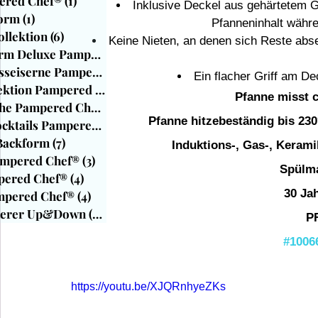
ered Chef®
(1)
1 Beitrag
Inklusive Deckel aus gehärtetem Gl
Form
(1)
1 Beitrag
Pfanneninhalt währe
ollektion
(6)
6 Beiträge
Keine Nieten, an denen sich Reste abse
Mini-Muffinform Deluxe PamperedChef
(1)
1 Beitrag
Emaillierte Gusseiserne Pamperedche
(4)
4 Beiträge
Ein flacher Griff am De
Brilliance Kollektion Pampered Chef
(14)
14 Beiträge
Pfanne misst c
Modulare Bleche Pampered Chef®
(1)
1 Beitrag
Pfanne hitzebeständig bis 230
Getränke & Cocktails Pampered Chef
(1)
1 Beitrag
Backform
(7)
7 Beiträge
Induktions-, Gas-, Kerami
ampered Chef®
(3)
3 Beiträge
Spülma
mpered Chef®
(4)
4 Beiträge
30 Ja
ampered Chef®
(4)
4 Beiträge
inerer Up&Down
(28)
28 Beiträge
P
#1006
https://youtu.be/XJQRnhyeZKs