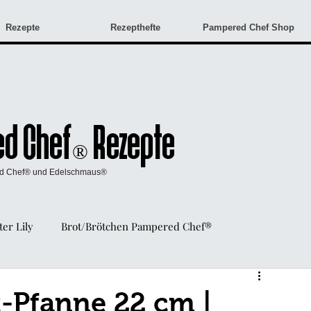
Rezepte
Rezepthefte
Pampered Chef Shop
d Chef
Rezepte
®
ed Chef® und Edelschmaus®
er Lily
Brot/Brötchen Pampered Chef®
Angebote & Neuigkeiten
Monatsangebote
t-Pfanne 22 cm |