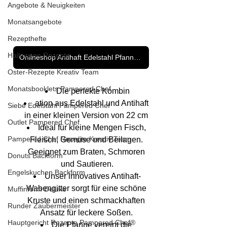
Angebote & Neuigkeiten
Monatsangebote
Rezepthefte
Halloween Rezepte
Onlineshop Antihaft Edelstahl Pfannen - Klicke hier
Oster-Rezepte Kreativ Team
Monatsbooklets Pampered Chef
Die perfekte Kombin
ation aus Edelstahl und Antihaft 
Siebe Edelstahl Pampered Chef
in einer kleinen Version von 22 cm 
Outlet Pampered Chef
Ideal für kleine Mengen Fisch, 
Pampered Chef Rezepte Kreativ Team
Fleisch, Gemüse und Beilagen. 
Geeignet zum Braten, Schmoren 
Donuts Backform
und Sautieren.
Engelskuchen Backform
Unser innovatives Antihaft-
Wabengitter sorgt für eine schöne 
Muffinform Deluxe
Kruste und einen schmackhaften 
Runder Zaubermeister
Ansatz für leckere Soßen. 
Hauptgericht Rezepte Pampered Chef®
Die Pfanne vereint die 