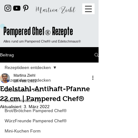
Pampered Chef
Rezepte
®
Alles rund um Pampered Chef® und Edelschmaus®
Beitrag
Rezeptideen entdecken
Martina Ziehl
Rezeptideen entdecken
28. Feb. 2022
Edelstahl-Antihaft-Pfanne
Ofenzauberer Plus
22 cm | Pampered Chef®
Zaubermeister Lily
Aktualisiert:
3. März 2022
Brot/Brötchen Pampered Chef®
WürzFreunde Pampered Chef®
Mini-Kuchen Form