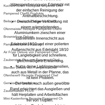
Hitzespeicherung von Edelstahl mit 
Kuchen/Torten Rezepte Pampered Chef
der einfachen Reinigung der 
Pampered Chef® Produkte
Antihaftbeschichtung.
Beilagen Rezepte Pampered Chef®
Dreischichtige Verkleidung mit 
einem wärmeleitenden 
Ofenmeister Rezepte Pampered Chef®
Aluminiumkern ziwschen einer 
Brownieform Deluxe
satiniereten Innenschicht aus 
Edelstahl 18/10 und einer polierten 
Pampered Chef® Katalog
Außenschicht aus Edelstahl 18/10 
Air Fryer Deluxe von Pampered Chef
für Langlebigkeit und schnellere, 
Zauberstein Plus von Pampered Chef
gleichmäßigere Erwärmung.
Nutze deine Lieblingsutensilien, 
Blender Deluxe von Pampered Chef
auch aus Metall in der Pfanne, das 
Ofenhexe® Rezepte Pampered Chef
ist kein Problem.
Gemüsefix Mandoline
Der breite, nach außen gewölbte 
Rand erleichtert das Ausgießen und 
Zauberkasten PLUS
hält Herplatten und Arbeitsflächen 
Mini-Kastenform Rezepte Pampered Ch
frei von Tropfen. 