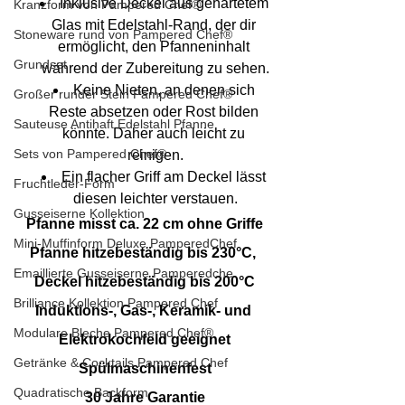
Inklusive Deckel aus gehärtetem 
Kranzform von Pampered Chef®
Glas mit Edelstahl-Rand, der dir 
Stoneware rund von Pampered Chef®
ermöglicht, den Pfanneninhalt 
Grundset
während der Zubereitung zu sehen.
Keine Nieten, an denen sich 
Großer runder Stein Pampered Chef®
Reste absetzen oder Rost bilden 
Sauteuse Antihaft Edelstahl Pfanne
könnte. Daher auch leicht zu 
Sets von Pampered Chef®
reinigen.
Ein flacher Griff am Deckel lässt 
Fruchtleder-Form
diesen leichter verstauen.
Gusseiserne Kollektion
Pfanne misst ca. 22 cm ohne Griffe
Mini-Muffinform Deluxe PamperedChef
Pfanne hitzebeständig bis 230°C, 
Emaillierte Gusseiserne Pamperedche
Deckel hitzebeständig bis 200°C
Brilliance Kollektion Pampered Chef
Induktions-, Gas-, Keramik- und 
Modulare Bleche Pampered Chef®
Elektrokochfeld geeignet
Getränke & Cocktails Pampered Chef
Spülmaschinenfest
Quadratische Backform
30 Jahre Garantie