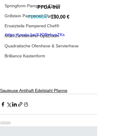
Springform Pampered Chef®
PFOA-frei
Grillstein Pampered Chef®
#100664
 - 130,00 €
Ersatzteile Pampered Chef®
https://youtu.be/XJQRnhyeZKs
Multi-Zerkleinerer Up&Down
Quadratische Ofenhexe & Servierhexe
Brilliance Kastenform
Sauteuse Antihaft Edelstahl Pfanne