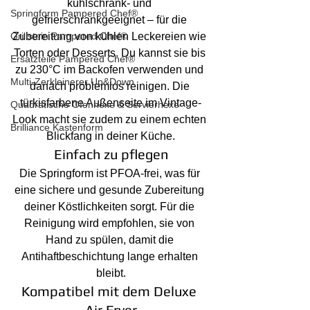
kühlschrank- und 
Springform Pampered Chef®
gefrierschrankgeeignet – für die 
Grillstein Pampered Chef®
Zubereitung von kühlen Leckereien wie 
Torten oder Desserts. Du kannst sie bis 
Ersatzteile Pampered Chef®
zu 230°C im Backofen verwenden und 
Multi-Zerkleinerer Up&Down
danach problemlos reinigen. Die 
türkisfarbene Außenseite im Vintage-
Quadratische Ofenhexe & Servierhexe
Look macht sie zudem zu einem echten 
Brilliance Kastenform
Blickfang in deiner Küche.
Einfach zu pflegen
Die Springform ist PFOA-frei, was für 
eine sichere und gesunde Zubereitung 
deiner Köstlichkeiten sorgt. Für die 
Reinigung wird empfohlen, sie von 
Hand zu spülen, damit die 
Antihaftbeschichtung lange erhalten 
bleibt.
Kompatibel mit dem Deluxe 
Air Fryer