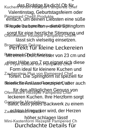
das Richtige für dich! Ob für 
Kuchen/Torten Rezepte Pampered Chef
Valentinstag, Geburtstagsfeiern oder 
Pampered Chef® Produkte
einfach, um deinen Liebsten eine süße 
Beilagen Rezepte Pampered Chef®
Freude zu bereiten – diese Springform 
sorgt für eine herzliche Stimmung und 
Ofenmeister Rezepte Pampered Chef®
lässt sich vielseitig einsetzen.
Brownieform Deluxe
Perfekt für kleine Leckereien
Pampered Chef® Katalog
Mit einem Durchmesser von 23 cm und 
einer Höhe von 7 cm eignet sich diese 
Air Fryer Deluxe von Pampered Chef
Form ideal für kleinere Kuchen und 
Zauberstein Plus von Pampered Chef
Torten. Die Springform ist speziell für 
Blender Deluxe von Pampered Chef
feierliche Anlässe konzipiert, aber auch 
für den alltäglichen Genuss von 
Ofenhexe® Rezepte Pampered Chef
leckeren Kuchen. Ihre Herzform sorgt 
Gemüsefix Mandoline
dafür, dass jedes Backwerk zu einem 
echten Hingucker wird, der Herzen 
Zauberkasten PLUS
höher schlagen lässt!
Mini-Kastenform Rezepte Pampered Ch
Durchdachte Details für 