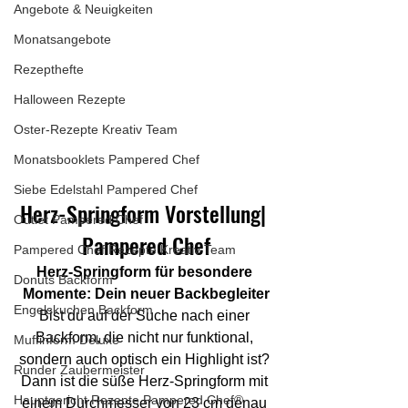
Angebote & Neuigkeiten
Monatsangebote
Rezepthefte
Halloween Rezepte
Oster-Rezepte Kreativ Team
Monatsbooklets Pampered Chef
Siebe Edelstahl Pampered Chef
Herz-Springform Vorstellung| 
Outlet Pampered Chef
Pampered Chef
Pampered Chef Rezepte Kreativ Team
Herz-Springform für besondere 
Donuts Backform
Momente: Dein neuer Backbegleiter
Engelskuchen Backform
Bist du auf der Suche nach einer 
Backform, die nicht nur funktional, 
Muffinform Deluxe
sondern auch optisch ein Highlight ist? 
Runder Zaubermeister
Dann ist die süße Herz-Springform mit 
Hauptgericht Rezepte Pampered Chef®
einem Durchmesser von 23 cm genau 