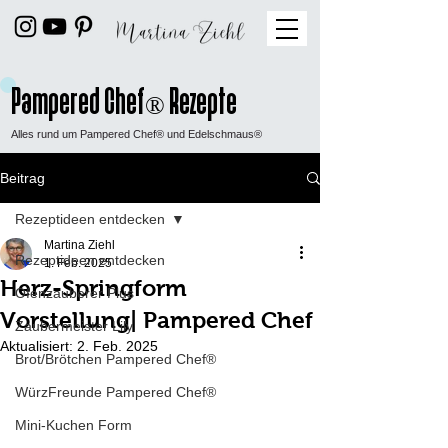
Pampered Chef
Rezepte
®
Alles rund um Pampered Chef® und Edelschmaus®
Beitrag
Rezeptideen entdecken
Martina Ziehl
Rezeptideen entdecken
1. Feb. 2025
Herz-Springform
Ofenzauberer Plus
Vorstellung| Pampered Chef
Zaubermeister Lily
Aktualisiert:
2. Feb. 2025
Brot/Brötchen Pampered Chef®
WürzFreunde Pampered Chef®
Mini-Kuchen Form