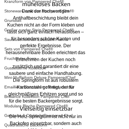
Kranzform von Pampered Chef®
müheloses Backen
Stoneware rund von Pampered Chef®
Dank der hochwertigen 
Antihaftbeschichtung bleibt dein 
Grundset
Kuchen nicht an der Form kleben und 
Großer runder Stein Pampered Chef®
lässt sich ganz einfach herauslösen – 
für besonders schöne Kanten und 
Sauteuse Antihaft Edelstahl Pfanne
perfekte Ergebnisse. Der 
Sets von Pampered Chef®
herausnehmbare Boden erleichtert das 
Fruchtleder-Form
Entnehmen der Kuchen noch 
zusätzlich und garantiert dir eine 
Gusseiserne Kollektion
saubere und einfache Handhabung. 
Mini-Muffinform Deluxe PamperedChef
Die Springform ist aus robustem 
Emaillierte Gusseiserne Pamperedche
Karbonstahl gefertigt, der für 
gleichmäßiges Erhitzen sorgt und so 
Brilliance Kollektion Pampered Chef
für die besten Backergebnisse sorgt.
Modulare Bleche Pampered Chef®
Vielseitig einsetzbar
Getränke & Cocktails Pampered Chef
Die Herz-Springform ist nicht nur im 
Backofen einsetzbar, sondern auch 
Quadratische Backform