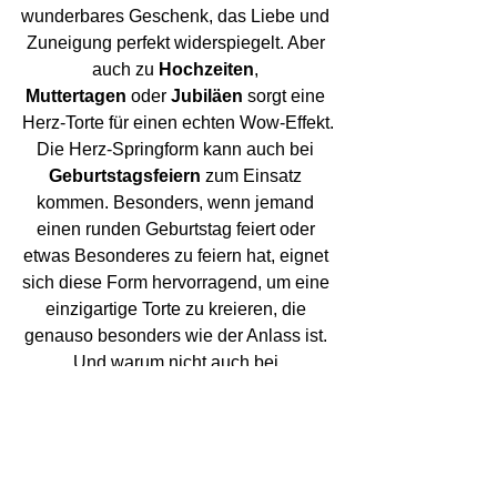
wunderbares Geschenk, das Liebe und 
Zuneigung perfekt widerspiegelt. Aber 
auch zu 
Hochzeiten
, 
Muttertagen
 oder 
Jubiläen
 sorgt eine 
Herz-Torte für einen echten Wow-Effekt.
Die Herz-Springform kann auch bei 
Geburtstagsfeiern
 zum Einsatz 
kommen. Besonders, wenn jemand 
einen runden Geburtstag feiert oder 
etwas Besonderes zu feiern hat, eignet 
sich diese Form hervorragend, um eine 
einzigartige Torte zu kreieren, die 
genauso besonders wie der Anlass ist. 
Und warum nicht auch bei 
Weihnachten
 oder zu einem 
Familienfest
? Die Torte wird nicht nur 
ein optisches Highlight auf dem Tisch, 
sondern sorgt auch für einen 
zusätzlichen Hauch von Eleganz und 