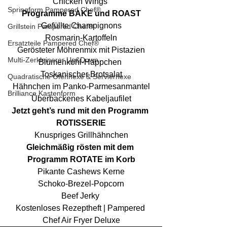
Chicken Wings 
Springform Pampered Chef®
Programme BAKE und ROAST
Gefüllte Champignons
Grillstein Pampered Chef®
Rosmarin-Kartoffeln
Ersatzteile Pampered Chef®
Gerösteter Möhrenmix mit Pistazien
Multi-Zerkleinerer Up&Down
Blumenkohl-Häppchen 
Toskanischer Brotsalat
Quadratische Ofenhexe & Servierhexe
Hähnchen im Panko-Parmesanmantel
Brilliance Kastenform
Überbackenes Kabeljaufilet
Jetzt geht’s rund mit den Programm 
ROTISSERIE
Knuspriges Grillhähnchen
Gleichmäßig rösten mit dem 
Programm ROTATE im Korb
Pikante Cashews Kerne
Schoko-Brezel-Popcorn
Beef Jerky 
Kostenloses Rezeptheft | Pampered 
Chef Air Fryer Deluxe