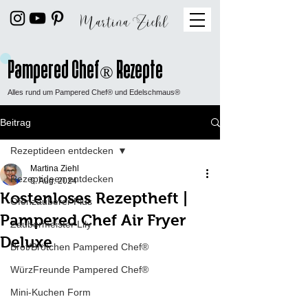
Pampered Chef
Rezepte
®
Alles rund um Pampered Chef® und Edelschmaus®
Beitrag
Rezeptideen entdecken
Martina Ziehl
Rezeptideen entdecken
9. Aug. 2024
Kostenloses Rezeptheft |
Ofenzauberer Plus
Pampered Chef Air Fryer
Zaubermeister Lily
Deluxe
Brot/Brötchen Pampered Chef®
WürzFreunde Pampered Chef®
Mini-Kuchen Form