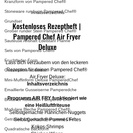
Kranzform von Pampered Chef®
Stoneware rund von Pampered Chef®
Inhaltsverzeichnis
Grundset
Kostenloses Rezeptheft | 
Großer runder Stein Pampered Chef®
Pampered Chef Air Fryer 
Sauteuse Antihaft Edelstahl Pfanne
Deluxe
Sets von Pampered Chef®
Fruchtleder-Form
Lass dich verzaubern von den leckeren 
Rezepten für deinen Pampered Chef® 
Gusseiserne Kollektion
Air Fryer Deluxe:
Mini-Muffinform Deluxe PamperedChef
Inhaltsverzeichnis
Emaillierte Gusseiserne Pamperedche
Programm AIR FRY funktioniert wie 
Brilliance Kollektion Pampered Chef
eine Heißluftfriteuse
Modulare Bleche Pampered Chef®
Selbstgemachte Hähnchen-Nuggets
Getränke & Cocktails Pampered Chef
Selbstgemachte Pommes Frites
Kokos-Shrimps
Quadratische Backform