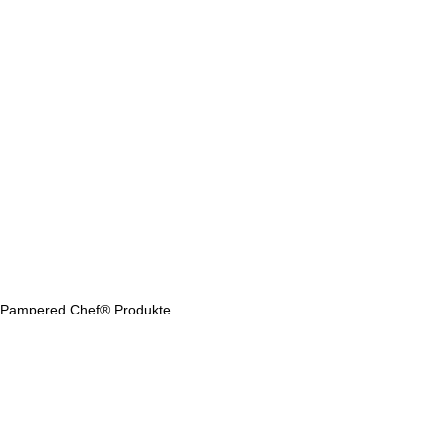
Pampered Chef® Produkte
Ofenmeister Rezepte Pampered Chef®
Zaubermeister Lily