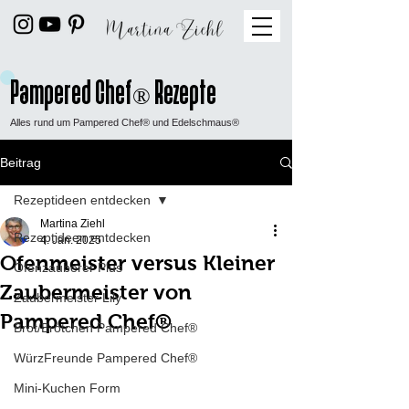
Pampered Chef
Rezepte
®
Alles rund um Pampered Chef® und Edelschmaus®
Beitrag
Rezeptideen entdecken
Martina Ziehl
Rezeptideen entdecken
4. Jan. 2025
Ofenmeister versus Kleiner
Ofenzauberer Plus
Zaubermeister von
Zaubermeister Lily
Pampered Chef®
Brot/Brötchen Pampered Chef®
WürzFreunde Pampered Chef®
Mini-Kuchen Form