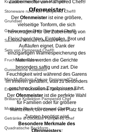
Zaubermeister von Pampered Chef®
Kranzform von Pampered Chef®
Ofenmeister:
Stoneware rund von Pampered Chef®
Der 
Ofenmeister
 ist eine größere, 
Grundset
vielseitige Tonform, die sich 
Großer runder Stein Pampered Chef®
hervorragend für die Zubereitung von 
Fleischgerichten, Eintöpfen, Brot und 
Sauteuse Antihaft Edelstahl Pfanne
Aufläufen eignet. Dank der 
Sets von Pampered Chef®
einzigartigen Wärmespeicherung des 
Materials werden die Gerichte 
Fruchtleder-Form
besonders saftig und zart. Die 
Gusseiserne Kollektion
Feuchtigkeit wird während des Garens 
Mini-Muffinform Deluxe PamperedChef
im Inneren gehalten, was zu besonders 
geschmackvollen Ergebnissen führt. 
Emaillierte Gusseiserne Pamperedche
Der 
Ofenmeister
 ist die perfekte Wahl 
Brilliance Kollektion Pampered Chef
für Familien oder für größere 
Modulare Bleche Pampered Chef®
Mahlzeiten, bei denen viel Platz für 
Zutaten benötigt wird.
Getränke & Cocktails Pampered Chef
Besondere Merkmale des 
Quadratische Backform
Ofenmeisters: