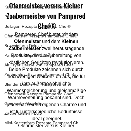
Ofenmeister versus Kleiner 
Kuchen/Torten Rezepte Pampered Chef
Zaubermeister von Pampered 
Pampered Chef® Produkte
Chef®
Beilagen Rezepte Pampered Chef®
Pampered Chef bietet mit dem 
Ofenmeister Rezepte Pampered Chef®
Ofenmeister
 und dem 
Kleinen 
Brownieform Deluxe
Zaubermeister
 zwei herausragende 
Produkte, die die Zubereitung von 
Pampered Chef® Katalog
köstlichen Gerichten revolutionieren. 
Air Fryer Deluxe von Pampered Chef
Beide Produkte zeichnen sich durch 
Zauberstein Plus von Pampered Chef
hochwertigen weißen Ton aus, die für 
ihre außergewöhnliche 
Blender Deluxe von Pampered Chef
Wärmespeicherung und gleichmäßige 
Ofenhexe® Rezepte Pampered Chef
Wärmeverteilung bekannt sind. Doch 
Gemüsefix Mandoline
jedes hat seinen eigenen Charme und 
ist für unterschiedliche Bedürfnisse 
Zauberkasten PLUS
ideal geeignet.
Mini-Kastenform Rezepte Pampered Ch
Ofenmeister versus Kleiner 