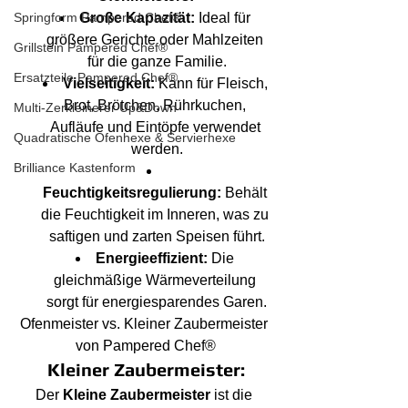
Große Kapazität:
 Ideal für 
Springform Pampered Chef®
größere Gerichte oder Mahlzeiten 
Grillstein Pampered Chef®
für die ganze Familie.
Ersatzteile Pampered Chef®
Vielseitigkeit:
 Kann für Fleisch, 
Brot, Brötchen, Rührkuchen, 
Multi-Zerkleinerer Up&Down
Aufläufe und Eintöpfe verwendet 
Quadratische Ofenhexe & Servierhexe
werden.
Brilliance Kastenform
Feuchtigkeitsregulierung:
 Behält 
die Feuchtigkeit im Inneren, was zu 
saftigen und zarten Speisen führt.
Energieeffizient:
 Die 
gleichmäßige Wärmeverteilung 
sorgt für energiesparendes Garen.
Ofenmeister vs. Kleiner Zaubermeister 
von Pampered Chef®
Kleiner Zaubermeister:
Der 
Kleine Zaubermeister
 ist die 