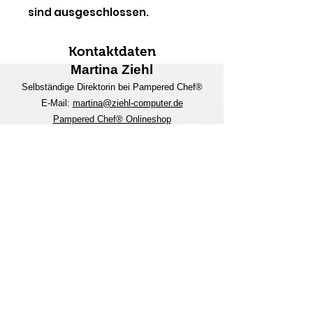
sind ausgeschlossen.
Kontaktdaten
Martina Ziehl
Selbständige Direktorin bei Pampered Chef®
E-Mail:
martina@ziehl-comp
uter.de
Pampered Chef® Onlineshop
Handy:
0152 317 111 62
Social Media
Impressum