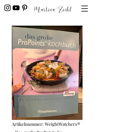
Artikelnummer: WeightWatchers®