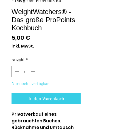
- Das große ProPoints Ko
WeightWatchers® -
Das große ProPoints
Kochbuch
Preis
5,00 €
inkl. MwSt.
Anzahl
*
Nur noch 1 verfügbar
In den Warenkorb
Privatverkauf eines
gebrauchten Buches.
Rücknahme und Umtausch