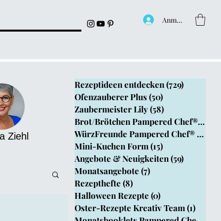
Anmelden
Rezeptideen entdecken
(729)
729 Beitr
Ofenzauberer Plus
(50)
50 Beiträge
Zaubermeister Lily
(58)
58 Beiträge
Brot/Brötchen Pampered Chef®
(199)
1
WürzFreunde Pampered Chef®
(4)
4 B
a Ziehl
Mini-Kuchen Form
(15)
15 Beiträge
Angebote & Neuigkeiten
(59)
59 Beiträ
Monatsangebote
(7)
7 Beiträge
Rezepthefte
(8)
8 Beiträge
Halloween Rezepte
(0)
0 Beiträge
Oster-Rezepte Kreativ Team
(1)
1 Beit
epthefte
Monatsbooklets Pampered Chef
(1)
1 B