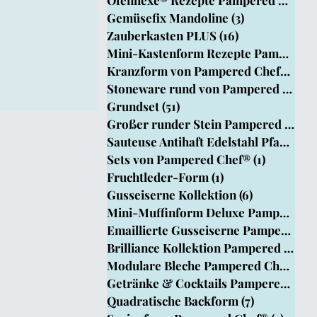
Chef
Gemüsefix Mandoline
(3)
3 Beiträge
Zauberkasten PLUS
(16)
16 Beiträge
Mini-Kastenform Rezepte Pampered Ch
Kranzform von Pampered Chef®
(15)
1
Stoneware rund von Pampered Chef®
Grundset
(51)
51 Beiträge
Großer runder Stein Pampered Chef®
Sauteuse Antihaft Edelstahl Pfanne
(8)
Sets von Pampered Chef®
(1)
1 Beitrag
Fruchtleder-Form
(1)
1 Beitrag
Gusseiserne Kollektion
(6)
6 Beiträge
Mini-Muffinform Deluxe PamperedChef
Emaillierte Gusseiserne Pamperedche
Brilliance Kollektion Pampered Chef
Modulare Bleche Pampered Chef®
(1)
Getränke & Cocktails Pampered Chef
Quadratische Backform
(7)
7 Beiträge