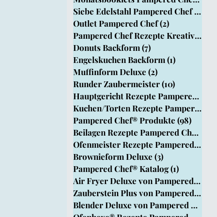
Siebe Edelstahl Pampered Chef
(1)
1 B
Outlet Pampered Chef
(2)
2 Beiträge
pered Chef
Pampered Chef Rezepte Kreativ Team
Donuts Backform
(7)
7 Beiträge
Engelskuchen Backform
(1)
1 Beitrag
rm
Muffinform Deluxe
(2)
2 Beiträge
Runder Zaubermeister
(10)
10 Beiträg
Hauptgericht Rezepte Pampered Chef®
Kuchen/Torten Rezepte Pampered Chef
Pampered Chef® Produkte
(98)
98 Bei
Beilagen Rezepte Pampered Chef®
(33
Ofenmeister Rezepte Pampered Chef®
Brownieform Deluxe
(3)
3 Beiträge
Pampered Chef® Katalog
(1)
1 Beitrag
Air Fryer Deluxe von Pampered Chef
Zauberstein Plus von Pampered Chef
Blender Deluxe von Pampered Chef
(1
Ofenhexe® Rezepte Pampered Chef
(4