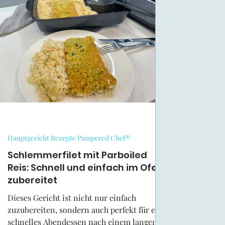
Halloween Rezepte
Oster-Rezepte Kreativ Team
Outlet Pampered Chef
Pampered Chef Rezepte Krea
Muffinform Deluxe
Runder Zaubermeister
Haup
Hauptgericht Rezepte Pampered Chef®
Kuchen/Torten Rezepte Pampered Chef
Schlemmerfilet mit Parboiled
Pampered C
Reis: Schnell und einfach im Ofen
zubereitet
Ofenmeister Rezepte Pampered Chef®
Brownieform
Dieses Gericht ist nicht nur einfach
zuzubereiten, sondern auch perfekt für ein
schnelles Abendessen nach einem langen