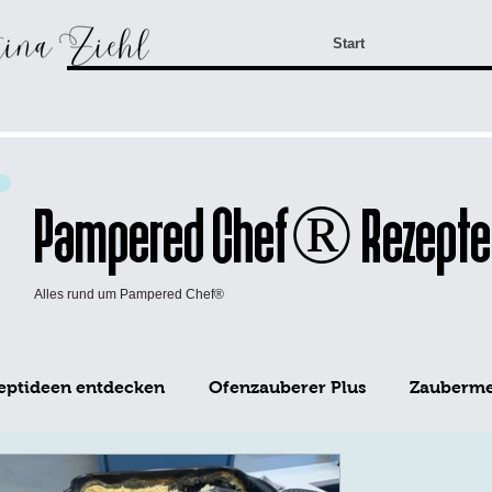
Start
Pampered Chef® Rezepte
Alles rund um Pampered Chef®
eptideen entdecken
Ofenzauberer Plus
Zaubermei
WürzFreunde Pampered Chef®
Mini-Kuchen Form