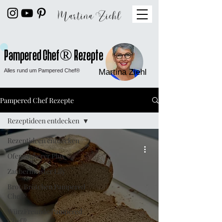
Pampered Chef® Rezepte
Alles rund um Pampered Chef®
Martina Ziehl
Pampered Chef Rezepte
Rezeptideen entdecken
Rezeptideen entdecken
Ofenzauberer Plus
Zaubermeister Lily
Brot/Brötchen Pampered
Chef®
WürzFreunde Pampered
Chef®