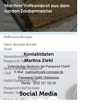
Malzbier Vollkornbrot aus dem
Mini-Kuchen Form
runden Zaubermeister
Angebote & Neuigkeiten
Monatsangebote
Rezepthefte
Halloween Rezepte
Oster-Rezepte Kreativ
Team
Kontaktdaten
Monatsbooklets
Martina Ziehl
Pampered Chef
Selbständige Direktorin bei Pampered Chef®
Siebe Edelstahl Pampered
E-Mail:
martina@ziehl-comp
uter.de
Chef
Pampered Chef® Onlineshop
Outlet Pampered Chef
Handy:
0152 317 111 62
Pampered Chef Rezepte
Kreativ Team
Social Media
Donuts Backform
Engelskuchen Backform