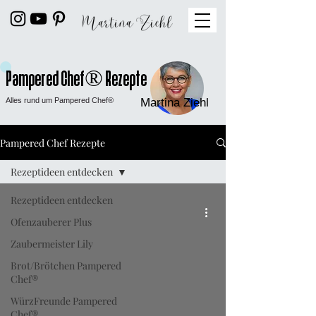
Pampered Chef® Rezepte
Alles rund um Pampered Chef®
Martina Ziehl
Pampered Chef Rezepte
Rezeptideen entdecken
Rezeptideen entdecken
Ofenzauberer Plus
Zaubermeister Lily
Brot/Brötchen Pampered
Chef®
WürzFreunde Pampered
Chef®