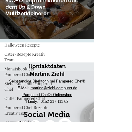
Blitz-Ofenpfannkuchen aus
dem Up & Down
Mini-Kuchen Form
Multizerkleinerer
Angebote & Neuigkeiten
Monatsangebote
Rezepthefte
Halloween Rezepte
Oster-Rezepte Kreativ
Team
Kontaktdaten
Monatsbooklets
Martina Ziehl
Pampered Chef
Selbständige Direktorin bei Pampered Chef®
Siebe Edelstahl Pampered
E-Mail:
martina@ziehl-comp
uter.de
Chef
Pampered Chef® Onlineshop
Outlet Pampered Chef
Handy:
0152 317 111 62
Pampered Chef Rezepte
Kreativ Team
Social Media
Donuts Backform
Engelskuchen Backform