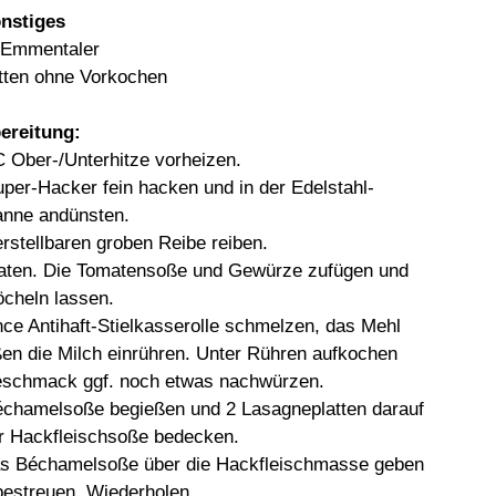
nstiges 
 Emmentaler
atten ohne Vorkochen
ereitung:
 Ober-/Unterhitze vorheizen. 
er-Hacker fein hacken und in der Edelstahl-
anne andünsten. 
stellbaren groben Reibe reiben. 
raten. Die Tomatensoße und Gewürze zufügen und 
cheln lassen. 
ance Antihaft-Stielkasserolle schmelzen, das Mehl 
n die Milch einrühren. Unter Rühren aufkochen 
eschmack ggf. noch etwas nachwürzen. 
échamelsoße begießen und 2 Lasagneplatten darauf 
er Hackfleischsoße bedecken. 
as Béchamelsoße über die Hackfleischmasse geben 
bestreuen. Wiederholen. 