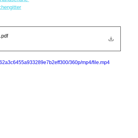
hengitter
.pdf
8cc62a3c6455a933289e7b2eff300/360p/mp4/file.mp4