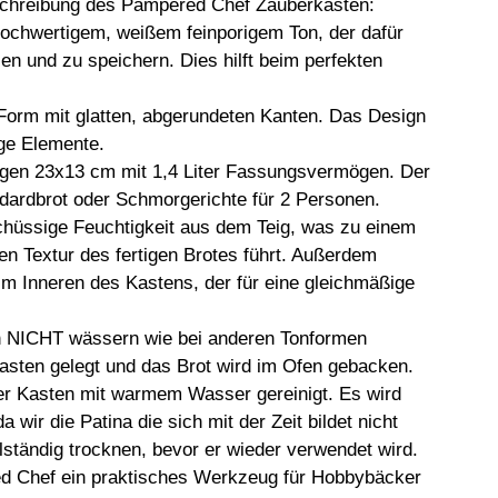
eschreibung des Pampered Chef Zauberkasten:
hochwertigem, weißem feinporigem Ton, der dafür 
en und zu speichern. Dies hilft beim perfekten 
 Form mit glatten, abgerundeten Kanten. Das Design 
ige Elemente.
gen 23x13 cm mit 1,4 Liter Fassungsvermögen. Der 
dardbrot oder Schmorgerichte für 2 Personen.
schüssige Feuchtigkeit aus dem Teig, was zu einem 
n Textur des fertigen Brotes führt. Außerdem 
im Inneren des Kastens, der für eine gleichmäßige 
n NICHT wässern wie bei anderen Tonformen 
Kasten gelegt und das Brot wird im Ofen gebacken.
r Kasten mit warmem Wasser gereinigt. Es wird 
wir die Patina die sich mit der Zeit bildet nicht 
lständig trocknen, bevor er wieder verwendet wird.
d Chef ein praktisches Werkzeug für Hobbybäcker 