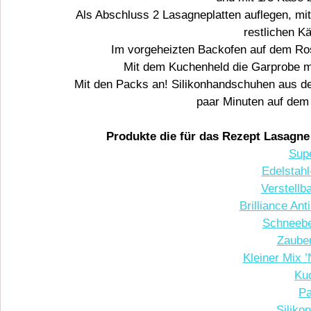
Als Abschluss 2 Lasagneplatten auflegen, mi
restlichen K
Im vorgeheizten Backofen auf dem Ros
Mit dem Kuchenheld die Garprobe ma
Mit den Packs an! Silikonhandschuhen aus 
paar Minuten auf dem 
Produkte die für das Rezept Lasagn
Sup
Edelstahl
Verstellb
Brilliance Ant
Schneebe
Zauber
Kleiner Mix 
Ku
Pa
Siliko