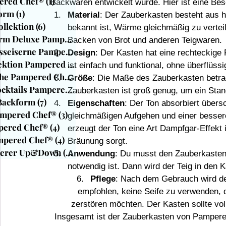
ered Chef®
(1)
1 Beitrag
Backwaren entwickelt wurde. Hier ist eine B
Form
(1)
1 Beitrag
Material
: Der Zauberkasten besteht aus 
ollektion
(6)
6 Beiträge
bekannt ist, Wärme gleichmäßig zu verteil
Mini-Muffinform Deluxe PamperedChef
(1)
1 Beitrag
Backen von Brot und anderen Teigwaren.
Emaillierte Gusseiserne Pamperedche
(4)
4 Beiträge
Design
: Der Kasten hat eine rechteckige
Brilliance Kollektion Pampered Chef
(14)
14 Beiträge
ist einfach und funktional, ohne überflüss
Modulare Bleche Pampered Chef®
(1)
1 Beitrag
Größe
: Die Maße des Zauberkasten betra
Getränke & Cocktails Pampered Chef
(1)
1 Beitrag
Zauberkasten ist groß genug, um ein Stan
Backform
(7)
7 Beiträge
Eigenschaften
: Der Ton absorbiert über
ampered Chef®
(3)
3 Beiträge
gleichmäßigen Aufgehen und einer bessere
mpered Chef®
(4)
4 Beiträge
erzeugt der Ton eine Art Dampfgar-Effekt 
ampered Chef®
(4)
4 Beiträge
Bräunung sorgt.
inerer Up&Down
(28)
28 Beiträge
Anwendung
: Du musst den Zauberkaste
notwendig ist. Dann wird der Teig in den 
Pflege
: Nach dem Gebrauch wird de
empfohlen, keine Seife zu verwenden, da 
zerstören möchten. Der Kasten sollte vol
Insgesamt ist der Zauberkasten von Pampere