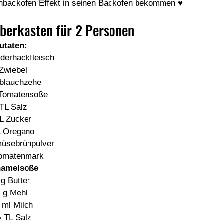
inbackofen Effekt in seinen Backofen bekommen ♥
berkasten für 2 Personen
utaten:
derhackfleisch 
Zwiebel 
blauchzehe 
 Tomatensoße 
TL Salz 
L Zucker 
L Oregano 
üsebrühpulver 
Tomatenmark 
amelsoße 
 g Butter 
 g Mehl 
 ml Milch 
 TL Salz 