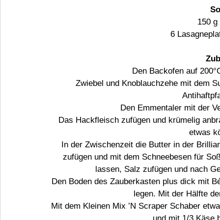
So
150 g
 6 Lasagnepl
Zub
Den Backofen auf 200°C
Zwiebel und Knoblauchzehe mit dem Sup
Antihaftpf
Den Emmentaler mit der Ver
Das Hackfleisch zufügen und krümelig anb
etwas kö
In der Zwischenzeit die Butter in der Brilli
zufügen und mit dem Schneebesen für Soße
lassen, Salz zufügen und nach G
Den Boden des Zauberkasten plus dick mit B
legen. Mit der Hälfte d
Mit dem Kleinen Mix ’N Scraper Schaber etw
und mit 1/3 Käse 