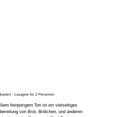
te Pampered Chef
Gemüsefix Mandoline
asten - Lasagne für 2 Personen
m feinporigem Ton ist ein vielseitiges 
ubereitung von Brot, Brötchen, und anderen 