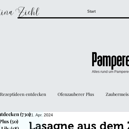
Start
Pampere
Alles rund um Pamper
Rezeptideen entdecken
Ofenzauberer Plus
Zaubermeist
ntdecken
(730)
730 Beiträge
21. Apr. 2024
WürzFreunde Pampered Chef®
Mini-Kuchen Form
Plus
(50)
50 Beiträge
Lasagne aus dem 
Lily
(58)
58 Beiträge