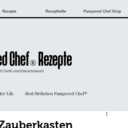
Rezepte
Rezepthefte
Pampered Chef Shop
d Chef
Rezepte
®
ed Chef® und Edelschmaus®
er Lily
Brot/Brötchen Pampered Chef®
Angebote & Neuigkeiten
Monatsangebote
Zauberkasten