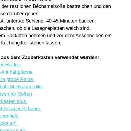
t der restlichen Béchamelsoße bestreichen und den 
äse darüber geben. 
t, unterste Schiene, 40-45 Minuten backen. 
chen, ob die Lasagneplatten weich sind. 
dem Backofen nehmen und vor dem Anschneiden ein 
Kuchengitter stehen lassen.
e aus dem Zauberkasten verwendet wurden:
er-Hacker 
-Antihaftpfanne 
are grobe Reibe 
ihaft-Stielkasserolle 
sen für Soßen 
kasten plus 
’N Scraper Schaber 
chenheld 
cks an! 
nhandschuhe 