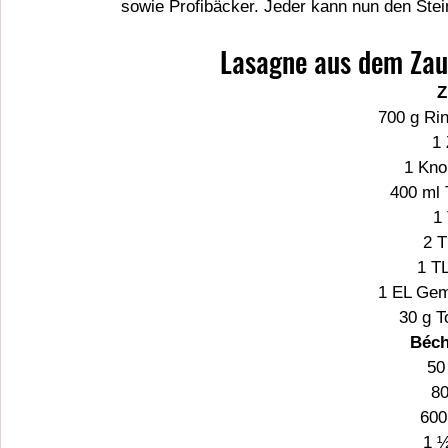
sowie Profibäcker. Jeder kann nun den Ste
Lasagne aus dem Zau
Z
700 g Rin
1 
1 Kno
400 ml
1 
2 T
1 T
1 EL Gem
30 g 
Béch
50
80
600
1 ½