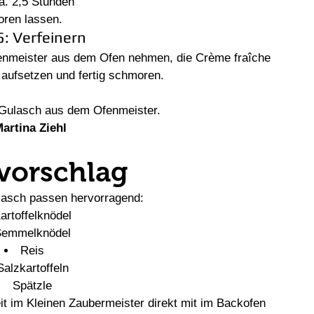
a. 2,5 Stunden
ren lassen.
5: Verfeinern
enmeister aus dem Ofen nehmen, die Crème fraîche 
 aufsetzen und fertig schmoren.
 Gulasch aus dem Ofenmeister.
artina Ziehl
rvorschlag
lasch passen hervorragend:
artoffelknödel
Semmelknödel
Reis
Salzkartoffeln
Spätzle
t im Kleinen Zaubermeister direkt mit im Backofen 