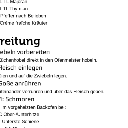
1 TL Majoran
1 TL Thymian
 Pfeffer nach Belieben
Crème fraîche Kräuter
reitung
iebeln vorbereiten
chenhobel direkt in den Ofenmeister hobeln.
Fleisch einlegen
len und auf die Zwiebeln legen.
: Soße anrühren
einander verrühren und über das Fleisch geben.
 4: Schmoren
 im vorgeheizten Backofen bei:
C Ober-/Unterhitze
/ Unterste Schiene