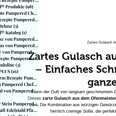
f® Produkte
(98)
98 Beiträge
Beilagen Rezepte Pampered Chef®
(33)
33 Beiträge
Blender Deluxe von Pampered Chef
Ofenhexe® Rezep
Ofenmeister Rezepte Pampered Chef®
(97)
97 Beiträge
Deluxe
(3)
3 Beiträge
f® Katalog
(1)
1 Beitrag
Air Fryer Deluxe von Pampered Chef
(38)
38 Beiträge
Zartes Gulasch i
Zauberstein Plus von Pampered Chef
(15)
15 Beiträge
Blender Deluxe von Pampered Chef
(19)
19 Beiträge
Zartes Gulasch a
Ofenhexe® Rezepte Pampered Chef
(42)
42 Beiträge
ndoline
(3)
3 Beiträge
– Einfaches Sch
 PLUS
(16)
16 Beiträge
Mini-Kastenform Rezepte Pampered Ch
(7)
7 Beiträge
ganze
Kranzform von Pampered Chef®
(15)
15 Beiträge
Stoneware rund von Pampered Chef®
(13)
13 Beiträge
Wenn der Duft von langsam geschmortem Gul
1 Beiträge
Dieses 
zarte Gulasch aus dem Ofenmeiste
Großer runder Stein Pampered Chef®
(26)
26 Beiträge
zart. Die Kombination aus würzigen Gewürze
Sauteuse Antihaft Edelstahl Pfanne
(8)
8 Beiträge
herrlich cremige Soße, die perfekt