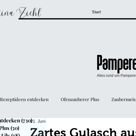
Start
Pampere
Alles rund um Pamper
Rezeptideen entdecken
Ofenzauberer Plus
Zaubermeist
ntdecken
(730)
730 Beiträge
21. Juni
WürzFreunde Pampered Chef®
Mini-Kuchen Form
Plus
(50)
50 Beiträge
Zartes Gulasch a
Lily
(58)
58 Beiträge