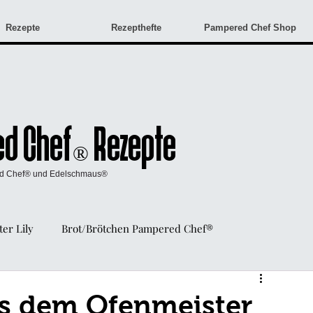
Rezepte
Rezepthefte
Pampered Chef Shop
d Chef
Rezepte
®
ed Chef® und Edelschmaus®
er Lily
Brot/Brötchen Pampered Chef®
Angebote & Neuigkeiten
Monatsangebote
us dem Ofenmeister