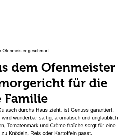
te Pampered Chef
Gemüsefix Mandoline
m Ofenmeister geschmort
us dem Ofenmeister 
morgericht für die 
 Familie
asch durchs Haus zieht, ist Genuss garantiert. 
r
 wird wunderbar saftig, aromatisch und unglaublich 
n, Tomatenmark und Crème fraîche sorgt für eine 
 zu Knödeln, Reis oder Kartoffeln passt.