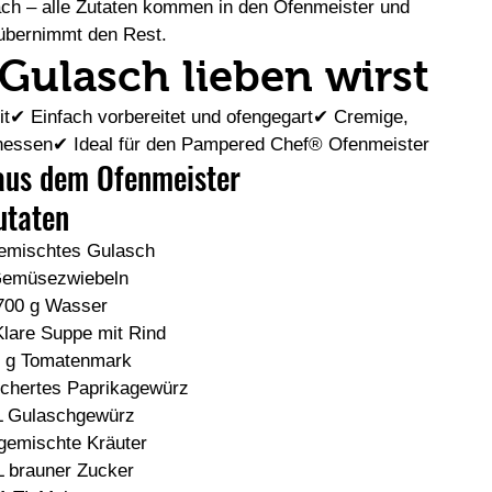
ach – alle Zutaten kommen in den Ofenmeister und 
übernimmt den Rest.
Gulasch lieben wirst
t✔ Einfach vorbereitet und ofengegart✔ Cremige, 
enessen✔ Ideal für den Pampered Chef® Ofenmeister
aus dem Ofenmeister
utaten
gemischtes Gulasch
Gemüsezwiebeln
700 g Wasser
Klare Suppe mit Rind
 g Tomatenmark
uchertes Paprikagewürz
L Gulaschgewürz
gemischte Kräuter
L brauner Zucker