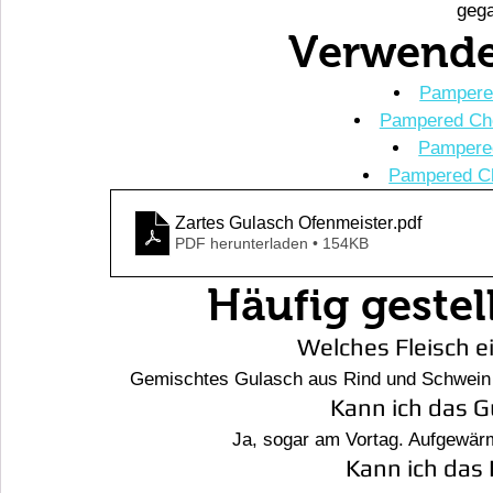
gega
Verwende
Pampere
Pampered Che
Pampered
Pampered Ch
Zartes Gulasch Ofenmeister
.pdf
PDF herunterladen • 154KB
Häufig gestel
Welches Fleisch e
Gemischtes Gulasch aus Rind und Schwein s
Kann ich das G
Ja, sogar am Vortag. Aufgewär
Kann ich das 