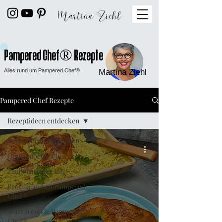
Pampered Chef® Rezepte
Alles rund um Pampered Chef®
Martina Ziehl
Pampered Chef Rezepte
Rezeptideen entdecken
Rezeptideen entdecken
Ofenzauberer Plus
Zaubermeister Lily
Brot/Brötchen Pampered
Chef®
WürzFreunde Pampered
Chef®