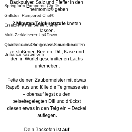
Backpulver, Salz und Pfeffer in den 
Springform Pampered Chef®
Thermomix® geben
Grillstein Pampered Chef®
2 Minuten/Teigknetstufe
 kneten 
Ersatzteile Pampered Chef®
lassen.
Multi-Zerkleinerer Up&Down
Quadratische Ofenhexe & Servierhexe
Unter diese Teigmasse nun die roten 
zerstoßenen Beeren, Dill, Käse und 
Brilliance Kastenform
den in Würfel geschnittenen Lachs 
unterheben.
Fette deinen Zaubermeister mit etwas 
Rapsöl aus und fülle die Teigmasse ein 
– obenauf legst du den 
beiseitegelegten Dill und drückst 
diesen etwas in den Teig ein – Deckel 
auflegen.
Dein Backofen ist 
auf 