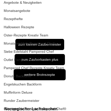
Angebote & Neuigkeiten
Monatsangebote
Rezepthefte
Halloween Rezepte
Oster-Rezepte Kreativ Team
Monatsbooklets Pampered Chef
zum kleinen Zaubermeister
Siebe Edelstahl Pampered Chef
zum Zauberkasten plus
Outlet Pampered Chef
Pampered Chef Rezepte Kreativ Team
weitere Brotrezepte
Donuts Backform
Engelskuchen Backform
Muffinform Deluxe
Runder Zaubermeister
Hauptgericht Rezepte Pampered Chef®
Norwegischer Lachskuchen 