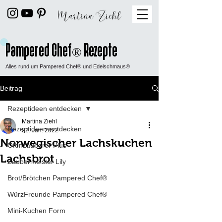
Pampered Chef
Rezepte
®
Alles rund um Pampered Chef® und Edelschmaus®
Beitrag
Rezeptideen entdecken
Martina Ziehl
Rezeptideen entdecken
22. Jan. 2022
Norwegischer Lachskuchen
Ofenzauberer Plus
Lachsbrot
Zaubermeister Lily
Brot/Brötchen Pampered Chef®
WürzFreunde Pampered Chef®
Mini-Kuchen Form