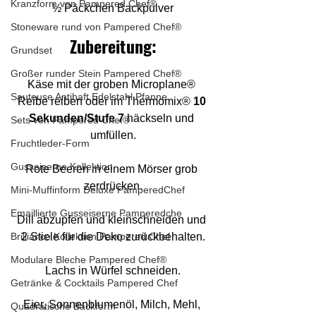
Kranzform von Pampered Chef®
½ Päckchen Backpulver
Stoneware rund von Pampered Chef®
Zubereitung:
Grundset
Großer runder Stein Pampered Chef®
Käse mit der groben Microplane® 
Sauteuse Antihaft Edelstahl Pfanne
Reibe reiben oder im Thermomix® 
10 
Sekunden/Stufe 7
 häckseln und 
Sets von Pampered Chef®
umfüllen.
Fruchtleder-Form
Gusseiserne Kollektion
Rote Beeren in einem Mörser grob 
zerdrücken.
Mini-Muffinform Deluxe PamperedChef
Emaillierte Gusseiserne Pamperedche
Dill abzupfen und kleinschneiden und 
Brilliance Kollektion Pampered Chef
2 Stiele für die Deko zurückbehalten.
Modulare Bleche Pampered Chef®
Lachs in Würfel schneiden.
Getränke & Cocktails Pampered Chef
Eier, Sonnenblumenöl, Milch, Mehl, 
Quadratische Backform