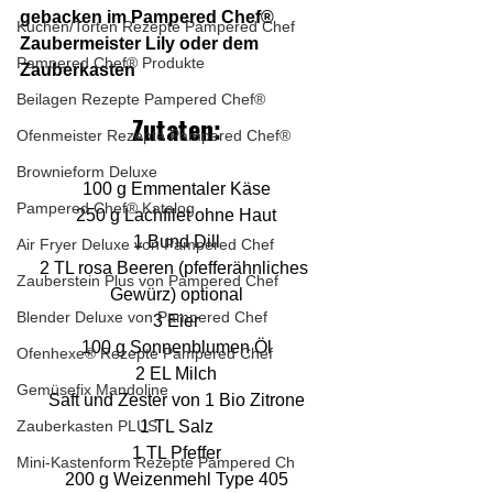
gebacken im Pampered Chef® 
Kuchen/Torten Rezepte Pampered Chef
Zaubermeister Lily oder dem 
Pampered Chef® Produkte
Zauberkasten
Beilagen Rezepte Pampered Chef®
Zutaten:
Ofenmeister Rezepte Pampered Chef®
Brownieform Deluxe
100 g Emmentaler Käse
Pampered Chef® Katalog
250 g Lachfilet ohne Haut
1 Bund Dill
Air Fryer Deluxe von Pampered Chef
2 TL rosa Beeren (pfefferähnliches 
Zauberstein Plus von Pampered Chef
Gewürz) optional
Blender Deluxe von Pampered Chef
3 Eier
100 g Sonnenblumen Öl
Ofenhexe® Rezepte Pampered Chef
2 EL Milch
Gemüsefix Mandoline
Saft und Zester von 1 Bio Zitrone
Zauberkasten PLUS
1 TL Salz
1 TL Pfeffer
Mini-Kastenform Rezepte Pampered Ch
200 g Weizenmehl Type 405