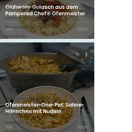
Glühwein-Gulasch aus dem
Mini-Kuchen Form
Pampered Chef® Ofenmeister
Angebote & Neuigkeiten
Monatsangebote
Rezepthefte
Halloween Rezepte
Oster-Rezepte Kreativ
Team
Monatsbooklets
Pampered Chef
Siebe Edelstahl Pampered
Chef
Outlet Pampered Chef
Ofenmeister-One-Pot: Sahne-
Pampered Chef Rezepte
Hähnchen mit Nudeln
Kreativ Team
Donuts Backform
Engelskuchen Backform