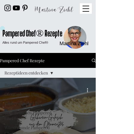
Pampered Chef® Rezepte
Alles rund um Pampered Chef®
Martina Ziehl
Pampered Chef Rezepte
Rezeptideen entdecken
Rezeptideen entdecken
Ofenzauberer Plus
Zaubermeister Lily
Brot/Brötchen Pampered
Chef®
WürzFreunde Pampered
Chef®